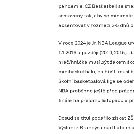
pandemie. CZ Basketball se sna
sestaveny tak, aby se minimalizo
absentovat v rozmezí 2-5 dnů dl
V roce 2024 je Jr. NBA League u
1.1.2013 a později (2014, 2015,…
hráč/hráčka musí být žákem škol
minibasketbalu, na hřišti musí 
Školní basketbalová liga se odeh
NBA proběhne ještě před prázd
finále na přelomu listopadu a pr
Dosud se titul podařilo získat ZŠ
Výsluní z Brandýsa nad Labem 