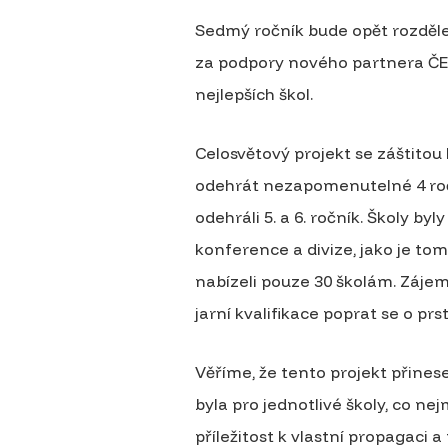
Sedmý ročník bude opět rozdělen
za podpory nového partnera ČEZ
nejlepších škol.
Celosvětový projekt se záštitou
odehrát nezapomenutelné 4 roč
odehráli 5. a 6. ročník. Školy by
konference a divize, jako je to
nabízeli pouze 30 školám. Zájem
jarní kvalifikace poprat se o p
Věříme, že tento projekt přinese
byla pro jednotlivé školy, co ne
příležitost k vlastní propagaci 