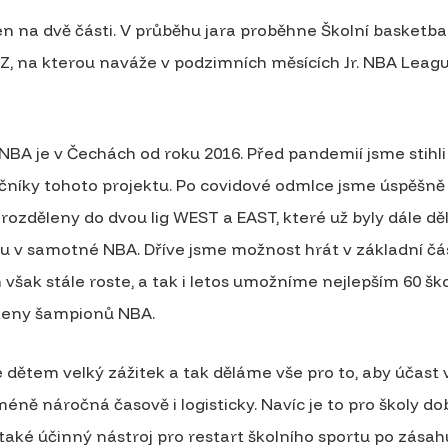
 na dvě části. V průběhu jara proběhne Školní basketbal
, na kterou naváže v podzimních měsících Jr. NBA Leagu
 NBA je v Čechách od roku 2016. Před pandemií jsme stihli
níky tohoto projektu. Po covidové odmlce jsme úspěšně
ly rozděleny do dvou lig WEST a EAST, které už byly dále d
mu v samotné NBA. Dříve jsme možnost hrát v základní čá
 však stále roste, a tak i letos umožníme nejlepším 60 šk
rsteny šampionů NBA.
 dětem velký zážitek a tak děláme vše pro to, aby účast 
jméně náročná časově i logisticky. Navíc je to pro školy do
a také účinný nástroj pro restart školního sportu po zásah