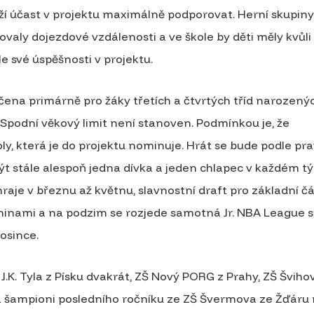
ží účast v projektu maximálně podporovat. Herní skupin
valy dojezdové vzdálenosti a ve škole by děti měly kvůli
e své úspěšnosti v projektu.
rčena primárně pro žáky třetích a čtvrtých tříd narozený
). Spodní věkový limit není stanoven. Podmínkou je, že
y, která je do projektu nominuje. Hrát se bude podle pra
být stále alespoň jedna dívka a jeden chlapec v každém t
raje v březnu až květnu, slavnostní draft pro základní čás
ninami a na podzim se rozjede samotná Jr. NBA League 
osince.
 J.K. Tyla z Písku dvakrát, ZŠ Nový PORG z Prahy, ZŠ Šviho
a šampioni posledního ročníku ze ZŠ Švermova ze Žďáru