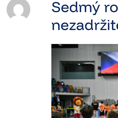
Sedmý roč
nezadržite