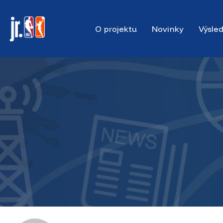
Skip
to
O projektu
Novinky
Výsle
main
content