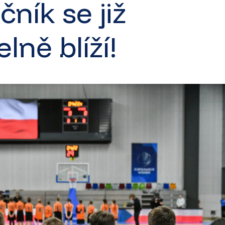
ník se již
lně blíží!