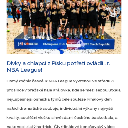
Dívky a chlapci z Písku potřetí ovládli Jr.
NBA League!
Osmý ročník české Jr. NBA League vyvrcholil ve středu 3.
prosince v pražské hale Královka, kde se mezi sebou utkala
nejúspěšnější osmička týmů celé soutěže. Finálový den
nabídl dramatické souboje, individuální výkony nejvyšší
kvality, soutěžní vložku s hvězdami českého basketbalu, a
nakonec i zlatý hattrick. Čtvrtfinálový benešovský válec