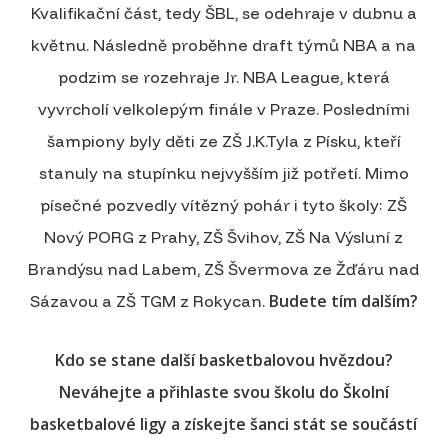
Kvalifikační část, tedy ŠBL, se odehraje v dubnu a
květnu. Následně proběhne draft týmů NBA a na
podzim se rozehraje Jr. NBA League, která
vyvrcholí velkolepým finále v Praze. Posledními
šampiony byly děti ze ZŠ J.K.Tyla z Písku, kteří
stanuly na stupínku nejvyšším již potřetí. Mimo
písečné pozvedly vítězný pohár i tyto školy: ZŠ
Nový PORG z Prahy, ZŠ Švihov, ZŠ Na Výsluní z
Brandýsu nad Labem, ZŠ Švermova ze Žďáru nad
Budete tím dalším?
Sázavou a ZŠ TGM z Rokycan.
Kdo se stane další basketbalovou hvězdou?
Neváhejte a přihlaste svou školu do Školní
basketbalové ligy a získejte šanci stát se součástí