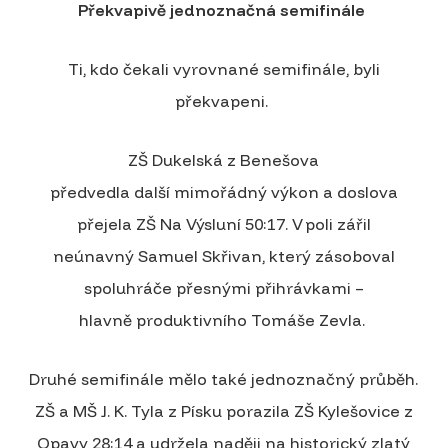
Překvapivě jednoznačná semifinále
Ti, kdo čekali vyrovnané semifinále, byli
překvapeni.
ZŠ Dukelská z Benešova
předvedla další mimořádný výkon a doslova
přejela ZŠ Na Výsluní 50:17. V poli zářil
neúnavný Samuel Skřivan, který zásoboval
spoluhráče přesnými přihrávkami –
hlavně produktivního Tomáše Zevla.
Druhé semifinále mělo také jednoznačný průběh.
ZŠ a MŠ J. K. Tyla z Písku porazila ZŠ Kylešovice z
Opavy 28:14 a udržela naději na historický zlatý