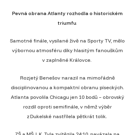
Pevná obrana Atlanty rozhodla o historickém
triumfu
Samotné finále, vysílané živě na Sporty TV, mělo
výbornou atmosféru díky hlasitým fanouškům
v zaplněné Královce.
Rozjetý Benešov narazil na mimořádně
disciplinovanou a kompaktní obranu píseckých.
Atlanta povolila Chicagu jen 10 bodů – obrovský
rozdíl oproti semifinále, v němž výběr
z Dukelské nastřílela pětkrát tolik.
ZŠ a MŠ J. K. Tyla zvítězila 24:10, navázala na