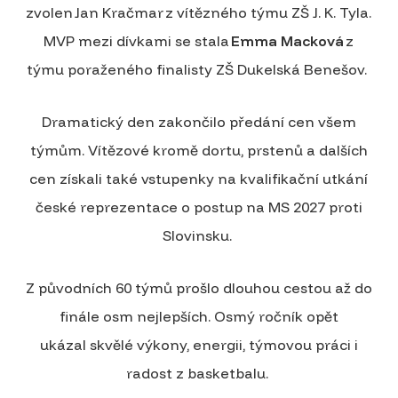
zvolen Jan Kračmar z vítězného týmu ZŠ J. K. Tyla.
MVP mezi dívkami se stala
Emma Macková
z
týmu poraženého finalisty ZŠ Dukelská Benešov.
Dramatický den zakončilo předání cen všem
týmům. Vítězové kromě dortu, prstenů a dalších
cen získali také vstupenky na kvalifikační utkání
české reprezentace o postup na MS 2027 proti
Slovinsku.
Z původních 60 týmů prošlo dlouhou cestou až do
finále osm nejlepších. Osmý ročník opět
ukázal skvělé výkony, energii, týmovou práci i
radost z basketbalu.