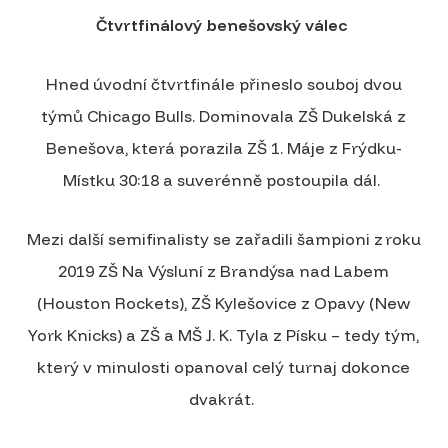
Čtvrtfinálový benešovský válec
Hned úvodní čtvrtfinále přineslo souboj dvou
týmů Chicago Bulls. Dominovala ZŠ Dukelská z
Benešova, která porazila ZŠ 1. Máje z Frýdku-
Místku 30:18 a suverénně postoupila dál.
Mezi další semifinalisty se zařadili šampioni z roku
2019 ZŠ Na Výsluní z Brandýsa nad Labem
(Houston Rockets), ZŠ Kylešovice z Opavy (New
York Knicks) a ZŠ a MŠ J. K. Tyla z Písku – tedy tým,
který v minulosti opanoval celý turnaj dokonce
dvakrát.