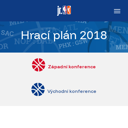
Skip
Men
to
main
Hrací plán 2018
content
Západní konference
Východní konference