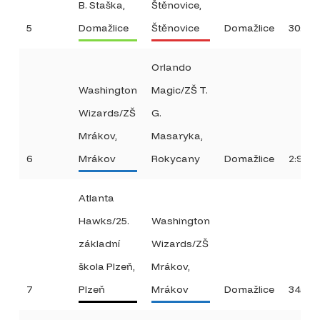
B. Staška,
Štěnovice,
5
Domažlice
Štěnovice
Domažlice
30:20
Orlando
Washington
Magic/ZŠ T.
Wizards/ZŠ
G.
Mrákov,
Masaryka,
6
Mrákov
Rokycany
Domažlice
2:94
Atlanta
Hawks/25.
Washington
základní
Wizards/ZŠ
škola Plzeň,
Mrákov,
7
Plzeň
Mrákov
Domažlice
34:14