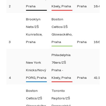
2
Praha
Kbely, Praha
Praha
16:41
Brooklyn
Boston
Nets/ZŠ
Celtics/ZŠ
Kunratice,
Glowackého,
3
Praha
Praha
Praha
16:6
Philadelphia
New York
76ers/ZŠ
Knicks/Nový
Praha -
4
PORG, Praha
Kbely, Praha
Praha
41:14
Boston
Toronto
Celtics/ZŠ
Raptors/ZŠ
Glowackého,
Donovalská,