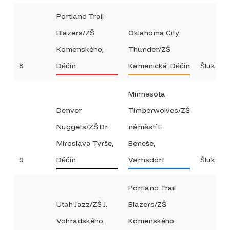
Portland Trail
Blazers/ZŠ
Oklahoma City
Komenského,
Thunder/ZŠ
8
Děčín
Kamenická, Děčín
Šluknov
Minnesota
Denver
Timberwolves/ZŠ
Nuggets/ZŠ Dr.
náměstí E.
Miroslava Tyrše,
Beneše,
9
Děčín
Varnsdorf
Šluknov
Portland Trail
Utah Jazz/ZŠ J.
Blazers/ZŠ
Vohradského,
Komenského,