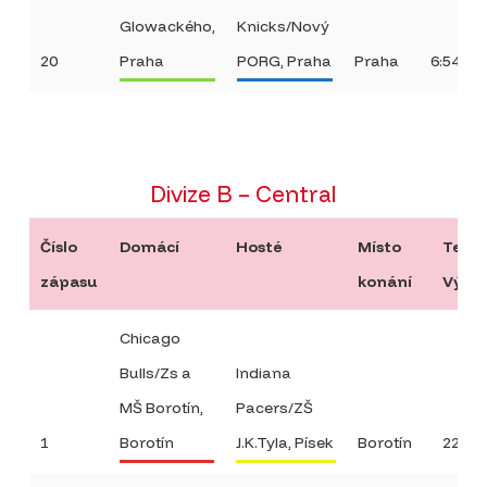
Glowackého,
Knicks/Nový
20
Praha
PORG, Praha
Praha
6:54
Divize B – Central
Číslo
Domácí
Hosté
Místo
Termí
zápasu
konání
Výsle
Chicago
Bulls/Zs a
Indiana
MŠ Borotín,
Pacers/ZŠ
1
Borotín
J.K.Tyla, Písek
Borotín
22:26