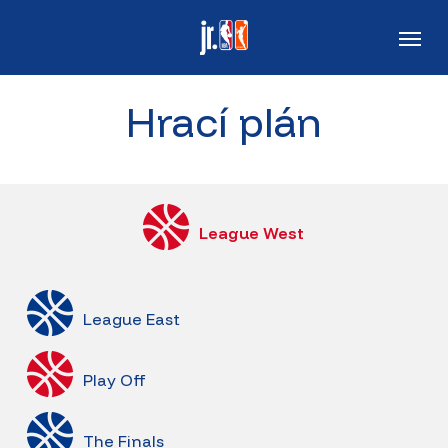
Skip
Men
to
main
Hrací plán
content
League West
League East
Play Off
The Finals