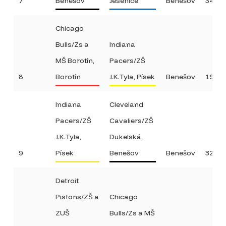
7
Benešov
Jesenice
Benešov
34:2
Chicago
Bulls/Zs a
Indiana
MŠ Borotín,
Pacers/ZŠ
8
Borotín
J.K.Tyla, Písek
Benešov
19:26
Indiana
Cleveland
Pacers/ZŠ
Cavaliers/ZŠ
J.K.Tyla,
Dukelská,
9
Písek
Benešov
Benešov
32:16
Detroit
Pistons/ZŠ a
Chicago
ZUŠ
Bulls/Zs a MŠ