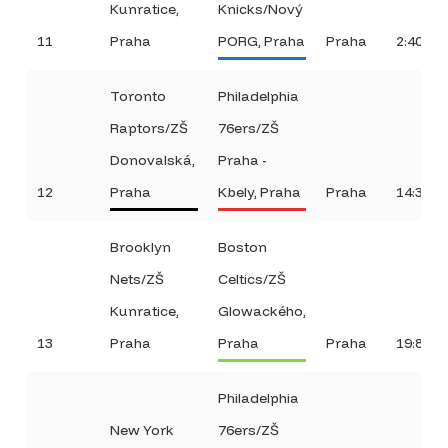
Kunratice,
Knicks/Nový
11
Praha
PORG, Praha
Praha
2:40
Toronto
Philadelphia
Raptors/ZŠ
76ers/ZŠ
Donovalská,
Praha -
12
Praha
Kbely, Praha
Praha
14:37
Brooklyn
Boston
Nets/ZŠ
Celtics/ZŠ
Kunratice,
Glowackého,
13
Praha
Praha
Praha
19:8
Philadelphia
New York
76ers/ZŠ