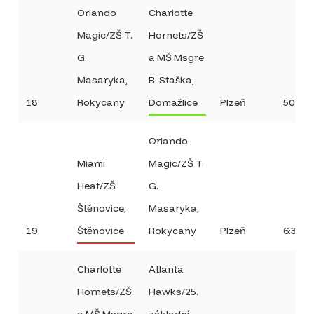
Orlando
Charlotte
Magic/ZŠ T.
Hornets/ZŠ
G.
a MŠ Msgre
Masaryka,
B. Staška,
18
Rokycany
Domažlice
Plzeň
50:6
Orlando
Miami
Magic/ZŠ T.
Heat/ZŠ
G.
Štěnovice,
Masaryka,
19
Štěnovice
Rokycany
Plzeň
6:32
Charlotte
Atlanta
Hornets/ZŠ
Hawks/25.
a MŠ Msgre
základní