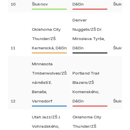
10
Šluknov
Děčín
Šluknov
Denver
Oklahoma City
Nuggets/ZŠ Dr.
Thunder/ZŠ
Miroslava Tyrše,
11
Kamenická, Děčín
Děčín
Šluknov
Minnesota
Timberwolves/ZŠ
Portland Trail
náměstí E.
Blazers/ZŠ
Beneše,
Komenského,
12
Varnsdorf
Děčín
Šluknov
Utah Jazz/ZŠ J.
Oklahoma City
Vohradského,
Thunder/ZŠ