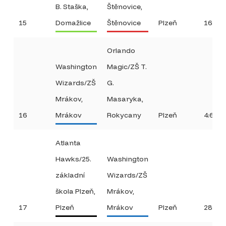
B. Staška,
Štěnovice,
15
Domažlice
Štěnovice
Plzeň
16:18
Orlando
Washington
Magic/ZŠ T.
Wizards/ZŠ
G.
Mrákov,
Masaryka,
16
Mrákov
Rokycany
Plzeň
4:64
Atlanta
Hawks/25.
Washington
základní
Wizards/ZŠ
škola Plzeň,
Mrákov,
17
Plzeň
Mrákov
Plzeň
28:20