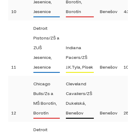
Jesenice,
Borotín,
10
Jesenice
Borotín
Benešov
4:31
Detroit
Pistons/ZŠ a
ZUŠ
Indiana
Jesenice,
Pacers/ZŠ
11
Jesenice
J.K.Tyla, Písek
Benešov
10:42
Chicago
Cleveland
Bulls/Zs a
Cavaliers/ZŠ
MŠ Borotín,
Dukelská,
12
Borotín
Benešov
Benešov
28:12
Detroit