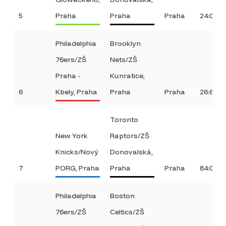
5
Praha
Praha
Praha
24:0
Philadelphia
Brooklyn
76ers/ZŠ
Nets/ZŠ
Praha -
Kunratice,
6
Kbely, Praha
Praha
Praha
26:6
Toronto
New York
Raptors/ZŠ
Knicks/Nový
Donovalská,
7
PORG, Praha
Praha
Praha
84:0
Philadelphia
Boston
76ers/ZŠ
Celtics/ZŠ