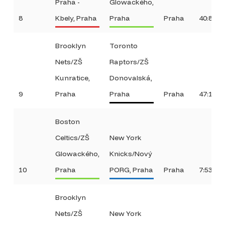
Praha -
Glowackého,
8
Kbely, Praha
Praha
Praha
40:8
Brooklyn
Toronto
Nets/ZŠ
Raptors/ZŠ
Kunratice,
Donovalská,
9
Praha
Praha
Praha
47:12
Boston
Celtics/ZŠ
New York
Glowackého,
Knicks/Nový
10
Praha
PORG, Praha
Praha
7:53
Brooklyn
Nets/ZŠ
New York