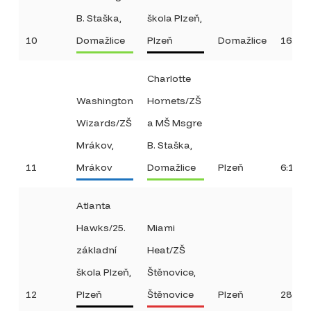
B. Staška,
škola Plzeň,
10
Domažlice
Plzeň
Domažlice
16:36
Charlotte
Washington
Hornets/ZŠ
Wizards/ZŠ
a MŠ Msgre
Mrákov,
B. Staška,
11
Mrákov
Domažlice
Plzeň
6:14
Atlanta
Hawks/25.
Miami
základní
Heat/ZŠ
škola Plzeň,
Štěnovice,
12
Plzeň
Štěnovice
Plzeň
28:18