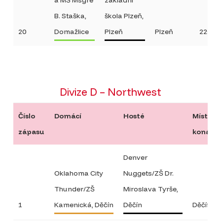
B. Staška,
škola Plzeň,
20
Domažlice
Plzeň
Plzeň
22:25
Divize D – Northwest
Číslo
Domácí
Hosté
Místo
zápasu
konání
Denver
Oklahoma City
Nuggets/ZŠ Dr.
Thunder/ZŠ
Miroslava Tyrše,
1
Kamenická, Děčín
Děčín
Děčín