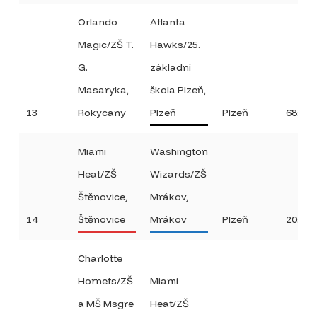
Orlando
Atlanta
Magic/ZŠ T.
Hawks/25.
G.
základní
Masaryka,
škola Plzeň,
13
Rokycany
Plzeň
Plzeň
68:4
Miami
Washington
Heat/ZŠ
Wizards/ZŠ
Štěnovice,
Mrákov,
14
Štěnovice
Mrákov
Plzeň
20:8
Charlotte
Hornets/ZŠ
Miami
a MŠ Msgre
Heat/ZŠ