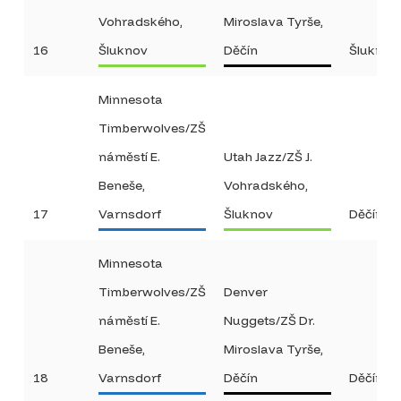
Vohradského,
Miroslava Tyrše,
16
Šluknov
Děčín
Šluknov
Minnesota
Timberwolves/ZŠ
náměstí E.
Utah Jazz/ZŠ J.
Beneše,
Vohradského,
17
Varnsdorf
Šluknov
Děčín
Minnesota
Timberwolves/ZŠ
Denver
náměstí E.
Nuggets/ZŠ Dr.
Beneše,
Miroslava Tyrše,
18
Varnsdorf
Děčín
Děčín