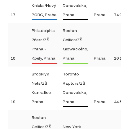
Knicks/Nový
Donovalská,
17
PORG, Praha
Praha
Praha
74:0
Philadelphia
Boston
76ers/ZŠ
Celtics/ZŠ
Praha -
Glowackého,
18
Kbely, Praha
Praha
Praha
26:12
Brooklyn
Toronto
Nets/ZŠ
Raptors/ZŠ
Kunratice,
Donovalská,
19
Praha
Praha
Praha
44:8
Boston
Celtics/ZŠ
New York