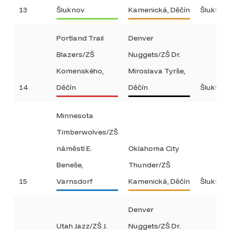
13
Šluknov
Kamenická, Děčín
Šluknov
Portland Trail
Denver
Blazers/ZŠ
Nuggets/ZŠ Dr.
Komenského,
Miroslava Tyrše,
14
Děčín
Děčín
Šluknov
Minnesota
Timberwolves/ZŠ
náměstí E.
Oklahoma City
Beneše,
Thunder/ZŠ
15
Varnsdorf
Kamenická, Děčín
Šluknov
Denver
Utah Jazz/ZŠ J.
Nuggets/ZŠ Dr.