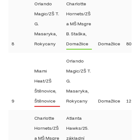
Orlando
Charlotte
Magic/ZŠ T.
Hornets/ZŠ
G.
a MŠ Msgre
Masaryka,
B. Staška,
8
Rokycany
Domažlice
Domažlice
80:6
Orlando
Miami
Magic/ZŠ T.
Heat/ZŠ
G.
Štěnovice,
Masaryka,
9
Štěnovice
Rokycany
Domažlice
12:70
Charlotte
Atlanta
Hornets/ZŠ
Hawks/25.
a MŠ Msgre
základní