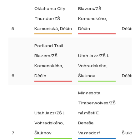
Oklahoma City
Blazers/ZŠ
Thunder/ZŠ
Komenského,
5
Kamenická, Děčín
Děčín
Děčín
Portland Trail
Blazers/ZŠ
Utah Jazz/ZŠ J.
Komenského,
Vohradského,
6
Děčín
Šluknov
Děčín
Minnesota
Timberwolves/ZŠ
Utah Jazz/ZŠ J.
náměstí E.
Vohradského,
Beneše,
7
Šluknov
Varnsdorf
Šluknov