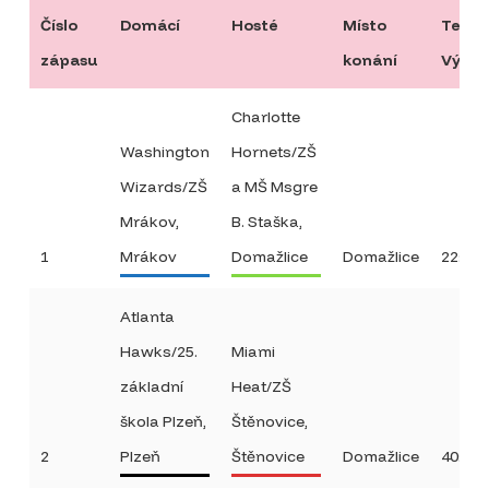
Číslo
Domácí
Hosté
Místo
Termí
zápasu
konání
Výsle
Charlotte
Washington
Hornets/ZŠ
Wizards/ZŠ
a MŠ Msgre
Mrákov,
B. Staška,
1
Mrákov
Domažlice
Domažlice
22:30
Atlanta
Hawks/25.
Miami
základní
Heat/ZŠ
škola Plzeň,
Štěnovice,
2
Plzeň
Štěnovice
Domažlice
40:38