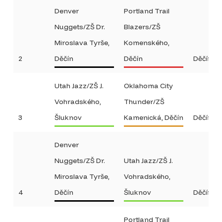
Denver
Portland Trail
Nuggets/ZŠ Dr.
Blazers/ZŠ
Miroslava Tyrše,
Komenského,
2
Děčín
Děčín
Děčín
Utah Jazz/ZŠ J.
Oklahoma City
Vohradského,
Thunder/ZŠ
3
Šluknov
Kamenická, Děčín
Děčín
Denver
Nuggets/ZŠ Dr.
Utah Jazz/ZŠ J.
Miroslava Tyrše,
Vohradského,
4
Děčín
Šluknov
Děčín
Portland Trail