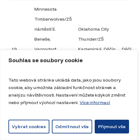
Minnesota
Timberwolves/ZŠ
náměstí E.
Oklahoma City
Beneše,
Thunder/ZŠ
19
Varnsdorf
Kamenická, Děčín
Děčín
Souhlas se soubory cookie
Minnesota
Timberwolves/ZŠ
Portland Trail
Tato webová stránka ukládá data, jako jsou soubory
náměstí E.
Blazers/ZŠ
cookie, aby umožnila základní funkčnost stránek a
analýzu návštěvnosti. Nastavení můžete kdykoli změnit
Beneše,
Komenského,
nebo přijmout výchozí nastavení.
Více informací
20
Varnsdorf
Děčín
Děčín
Vybrat cookies
Odmítnout vše
Přijmout vše