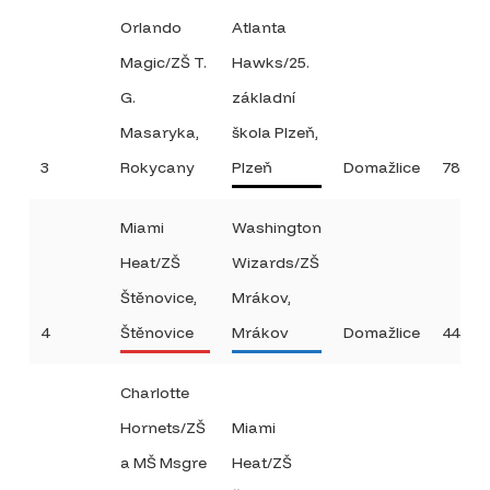
Orlando
Atlanta
Magic/ZŠ T.
Hawks/25.
G.
základní
Masaryka,
škola Plzeň,
3
Rokycany
Plzeň
Domažlice
78:4
Miami
Washington
Heat/ZŠ
Wizards/ZŠ
Štěnovice,
Mrákov,
4
Štěnovice
Mrákov
Domažlice
44:26
Charlotte
Hornets/ZŠ
Miami
a MŠ Msgre
Heat/ZŠ