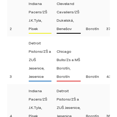
Indiana
Cleveland
Pacers/ZŠ
Cavaliers/ZŠ
J.K.Tyla,
Dukelská,
2
Písek
Benešov
Borotín
37:20
Detroit
Pistons/ZŠ a
Chicago
ZUŠ
Bulls/Zs a MŠ
Jesenice,
Borotín,
3
Jesenice
Borotín
Borotín
4:38
Indiana
Detroit
Pacers/ZŠ
Pistons/ZŠ a
J.K.Tyla,
ZUŠ Jesenice,
4
Písek
Jesenice
Borotín
36:18