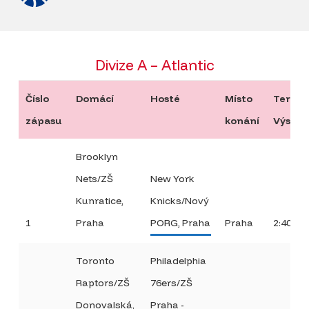
Divize A – Atlantic
Číslo
Domácí
Hosté
Místo
Termín
zápasu
konání
Výsled
Brooklyn
Nets/ZŠ
New York
Kunratice,
Knicks/Nový
1
Praha
PORG, Praha
Praha
2:40
Toronto
Philadelphia
Raptors/ZŠ
76ers/ZŠ
Donovalská,
Praha -