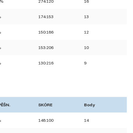
0%
274:120
16
%
174:153
13
%
150:186
12
%
153:206
10
%
130:216
9
PĚŠN.
SKÓRE
Body
%
148:100
14