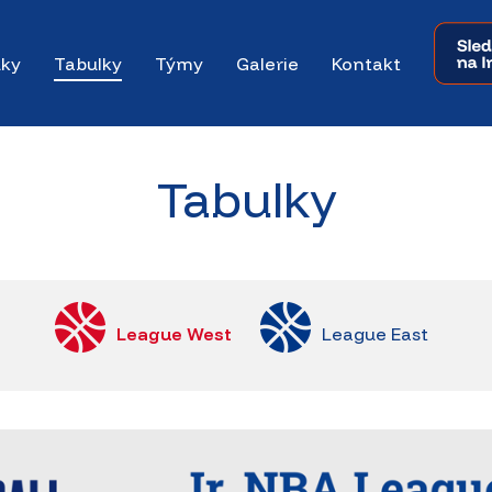
dky
Tabulky
Týmy
Galerie
Kontakt
Tabulky
League West
League East