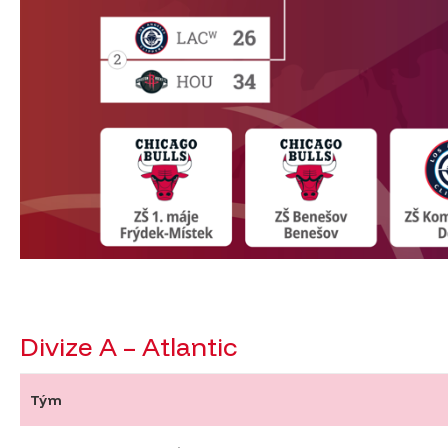
Divize A – Atlantic
Tým