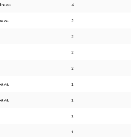
strava
4
pava
2
2
2
2
pava
1
pava
1
1
1