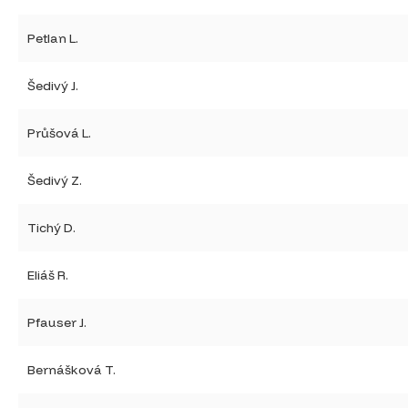
Petlan L.
Šedivý J.
Průšová L.
Šedivý Z.
Tichý D.
Eliáš R.
Pfauser J.
Bernášková T.