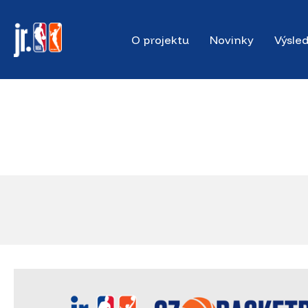
Skip
to
O projektu
Novinky
Výsle
main
content