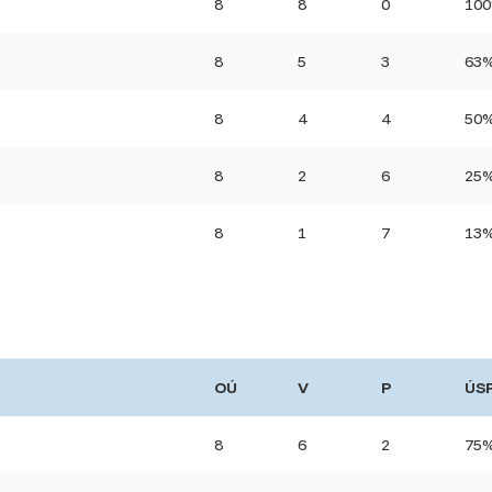
8
8
0
10
8
5
3
63
8
4
4
50
8
2
6
25
8
1
7
13
OÚ
V
P
ÚS
8
6
2
75