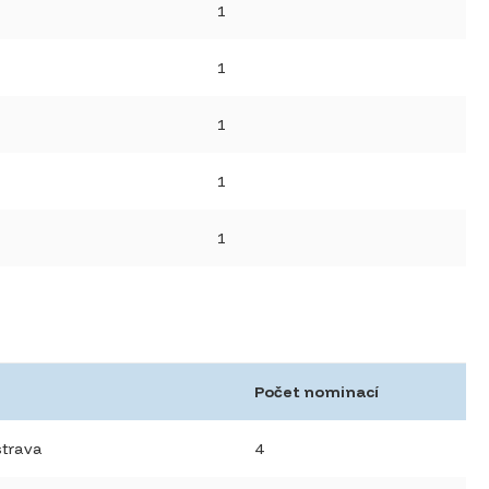
1
1
1
1
1
Počet nominací
strava
4