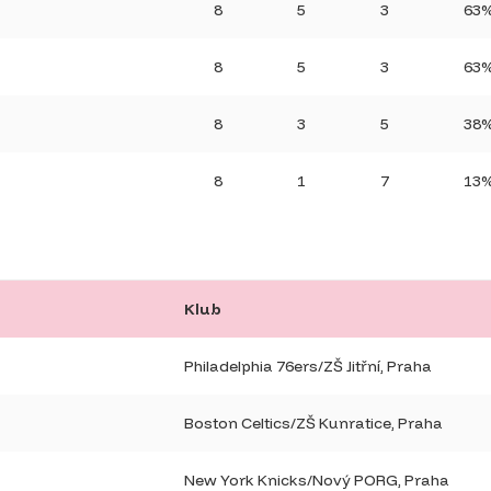
8
5
3
63
8
5
3
63
8
3
5
38
8
1
7
13
Klub
Philadelphia 76ers/ZŠ Jitřní, Praha
Boston Celtics/ZŠ Kunratice, Praha
New York Knicks/Nový PORG, Praha