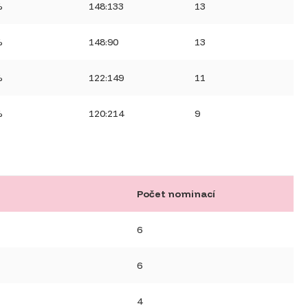
%
148:133
13
%
148:90
13
%
122:149
11
%
120:214
9
Počet nominací
6
6
4