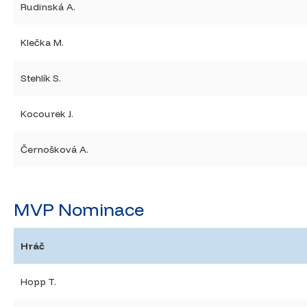
Rudinská A.
Klečka M.
Stehlík S.
Kocourek J.
Černošková A.
MVP Nominace
Hráč
Hopp T.