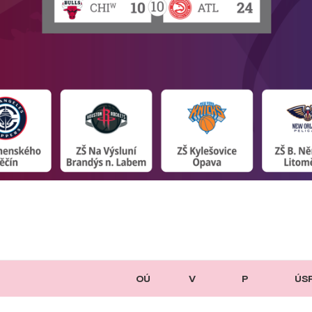
OÚ
V
P
ÚS