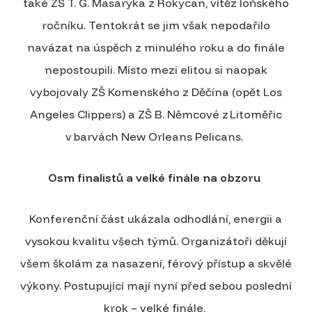
také ZŠ T. G. Masaryka z Rokycan, vítěz loňského
ročníku. Tentokrát se jim však nepodařilo
navázat na úspěch z minulého roku a do finále
nepostoupili. Místo mezi elitou si naopak
vybojovaly ZŠ Komenského z Děčína (opět Los
Angeles Clippers) a ZŠ B. Němcové z Litoměřic
v barvách New Orleans Pelicans.
Osm finalistů a velké finále na obzoru
Konferenční část ukázala odhodlání, energii a
vysokou kvalitu všech týmů. Organizátoři děkují
všem školám za nasazení, férový přístup a skvělé
výkony. Postupující mají nyní před sebou poslední
krok – velké finále.