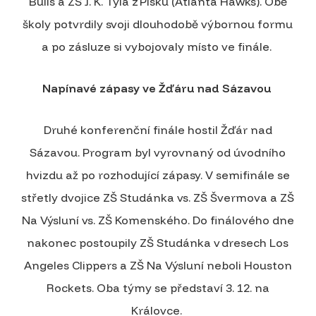
Bulls a ZŠ J. K. Tyla z Písku (Atlanta Hawks). Obě
školy potvrdily svoji dlouhodobě výbornou formu
a po zásluze si vybojovaly místo ve finále.
Napínavé zápasy ve Žďáru nad Sázavou
Druhé konferenční finále hostil Žďár nad
Sázavou. Program byl vyrovnaný od úvodního
hvizdu až po rozhodující zápasy. V semifinále se
střetly dvojice ZŠ Studánka vs. ZŠ Švermova a ZŠ
Na Výsluní vs. ZŠ Komenského. Do finálového dne
nakonec postoupily ZŠ Studánka v dresech Los
Angeles Clippers a ZŠ Na Výsluní neboli Houston
Rockets. Oba týmy se představí 3. 12. na
Královce.