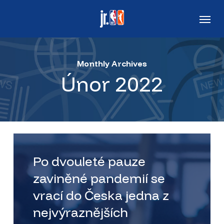
Skip
Men
to
main
content
Monthly Archives
Únor 2022
Po dvouleté pauze
zaviněné pandemií se
vrací do Česka jedna z
nejvýraznějších