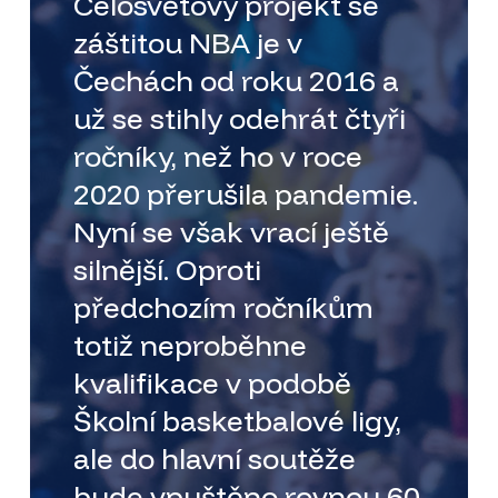
Celosvětový projekt se
záštitou NBA je v
Čechách od roku 2016 a
už se stihly odehrát čtyři
ročníky, než ho v roce
2020 přerušila pandemie.
Nyní se však vrací ještě
silnější. Oproti
předchozím ročníkům
totiž neproběhne
kvalifikace v podobě
Školní basketbalové ligy,
ale do hlavní soutěže
bude vpuštěno rovnou 60