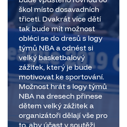
škol místo dosavadních
třiceti. Dvakrát více dětí
tak bude mít možnost
obléci se do dresů s logy
týmů NBA a odnést si
velký basketbalový
zážitek, který je bude
motivovat ke sportování.
Možnost hrát s logy týmů
NBA na dresech přinese
dětem velký zážitek a
organizátoři dělají vše pro
to, aby účast v soutěži