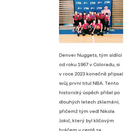
Denver Nuggets, tým sídlící
od roku 1967 v Coloradu, si
v roce 2023 konečně připsal
svůj první titul NBA. Tento
historický úspěch přišel po
dlouhých letech zklamání,
přičemž tým vedl Nikola
Jokić, který byl klíčovým
hráčem v cestě za