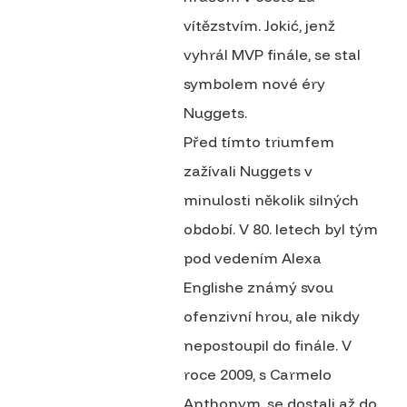
vítězstvím. Jokić, jenž
vyhrál MVP finále, se stal
symbolem nové éry
Nuggets.
Před tímto triumfem
zažívali Nuggets v
minulosti několik silných
období. V 80. letech byl tým
pod vedením Alexa
Englishe známý svou
ofenzivní hrou, ale nikdy
nepostoupil do finále. V
roce 2009, s Carmelo
Anthonym, se dostali až do