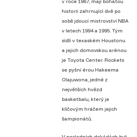
v roce 1967, mají bohatou
historii zahrnující dvě po
sobě jdoucí mistrovství NBA
v letech 1994 a 1995. Tým
sídlí v texaském Houstonu
a jejich domovskou arénou
je Toyota Center. Rockets
se pyšní érou Hakeema
Olajuwona, jedné z
největších hvězd
basketbalu, který je
klíčovým hráčem jejich
šampionátů.
V posledních dekádách byli