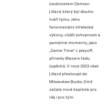
osobnostem Damian
Lillard, který byl dlouho
tváří týmu. Jeho
fenomenální střelecké
výkony, vůdčí schopnosti a
památné momenty, jako
„Dame Time“ v playoff,
přinesly Blazers řadu
úspěchů. V roce 2023 však
Lillard přestoupil do
Milwaukee Bucks, čímž
začala nová kapitola pro
něj i pro tým.