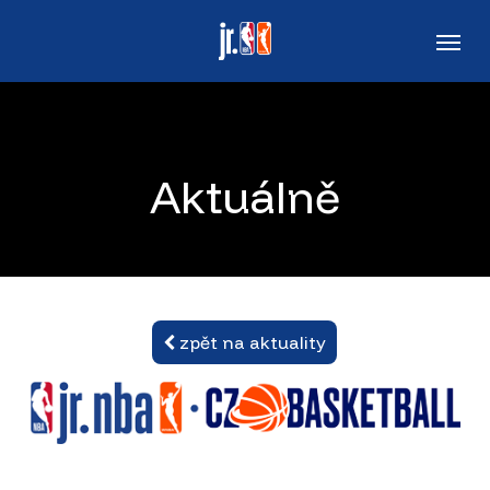
Skip
Men
to
main
content
Aktuálně
zpět na aktuality