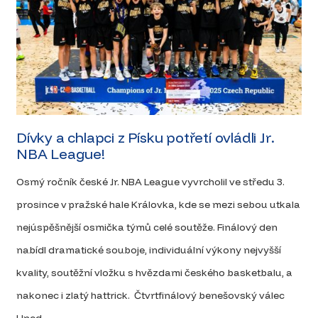
Dívky a chlapci z Písku potřetí ovládli Jr.
NBA League!
Osmý ročník české Jr. NBA League vyvrcholil ve středu 3.
prosince v pražské hale Královka, kde se mezi sebou utkala
nejúspěšnější osmička týmů celé soutěže. Finálový den
nabídl dramatické souboje, individuální výkony nejvyšší
kvality, soutěžní vložku s hvězdami českého basketbalu, a
nakonec i zlatý hattrick. Čtvrtfinálový benešovský válec
Hned...