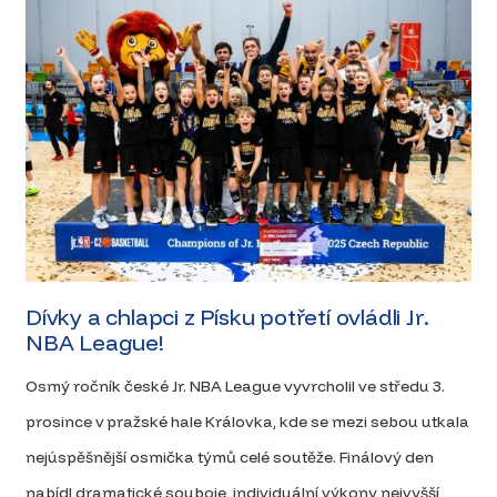
Dívky a chlapci z Písku potřetí ovládli Jr.
NBA League!
Osmý ročník české Jr. NBA League vyvrcholil ve středu 3.
prosince v pražské hale Královka, kde se mezi sebou utkala
nejúspěšnější osmička týmů celé soutěže. Finálový den
nabídl dramatické souboje, individuální výkony nejvyšší