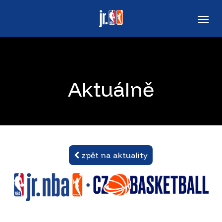
Skip
Men
to
main
content
Aktuálně
zpět na aktuality