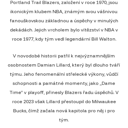
Portland Trail Blazers, založení v roce 1970, jsou
ikonickým klubem NBA, známým svou vášnivou
fanouškovskou základnou a úspěchy v minulých
dekádách. Jejich vrcholem bylo vítězství v NBA v
roce 1977, kdy tým vedl legendární Bill Walton.
V novodobé historii patřil k nejvýznamnějším
osobnostem Damian Lillard, který byl dlouho tváří
týmu. Jeho fenomenální střelecké výkony, vůdčí
schopnosti a památné momenty, jako „Dame
Time“ v playoff, přinesly Blazers řadu úspěchů. V
roce 2023 však Lillard přestoupil do Milwaukee
Bucks, čímž začala nová kapitola pro něj i pro
tým.