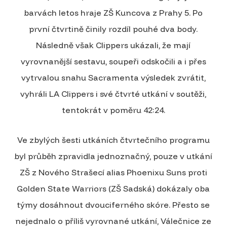
barvách letos hraje ZŠ Kuncova z Prahy 5. Po
první čtvrtině činily rozdíl pouhé dva body.
Následně však Clippers ukázali, že mají
vyrovnanější sestavu, soupeři odskočili a i přes
vytrvalou snahu Sacramenta výsledek zvrátit,
vyhráli LA Clippers i své čtvrté utkání v soutěži,
tentokrát v poměru 42:24.
Ve zbylých šesti utkáních čtvrtečního programu
byl průběh zpravidla jednoznačný, pouze v utkání
ZŠ z Nového Strašecí alias Phoenixu Suns proti
Golden State Warriors (ZŠ Sadská) dokázaly oba
týmy dosáhnout dvouciferného skóre. Přesto se
nejednalo o příliš vyrovnané utkání, Válečnice ze