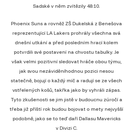
Sadské v něm zvítězily 48:10.
Phoenix Suns a rovněž ZŠ Dukelská z Benešova
reprezentující LA Lakers prohrály všechna svá
dnešní utkání a před posledním hrací kolem
potvrdili své postavení na chvostu tabulky. Je
však velmi pozitivní sledovat hráče obou týmu,
jak svou nezáviděníhodnou pozici nesou
statečně, bojují o každý míč a radují se ze všech
vstřelených košů, takřka jako by vyhráli zápas.
Tyto zkušenosti se jim jistě v budoucnu zúročí a
třeba již příští rok budou bojovat o mety nejvyšší
podobně, jako se to teď daří Dallasu Mavericks
v Divizi C.