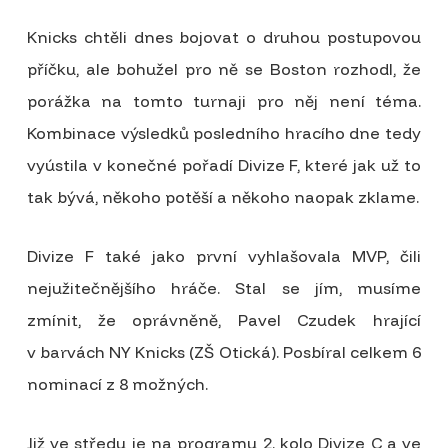
Knicks chtěli dnes bojovat o druhou postupovou
příčku, ale bohužel pro ně se Boston rozhodl, že
porážka na tomto turnaji pro něj není téma.
Kombinace výsledků posledního hracího dne tedy
vyústila v konečné pořadí Divize F, které jak už to
tak bývá, někoho potěší a někoho naopak zklame.
Divize F také jako první vyhlašovala MVP, čili
nejužitečnějšího hráče. Stal se jím, musíme
zmínit, že oprávněně, Pavel Czudek hrající
v barvách NY Knicks (ZŠ Otická). Posbíral celkem 6
nominací z 8 možných.
Již ve středu je na programu 2. kolo Divize C a ve