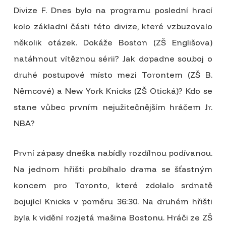
Divize F. Dnes bylo na programu poslední hrací
kolo základní části této divize, které vzbuzovalo
několik otázek. Dokáže Boston (ZŠ Englišova)
natáhnout vítěznou sérii? Jak dopadne souboj o
druhé postupové místo mezi Torontem (ZŠ B.
Němcové) a New York Knicks (ZŠ Otická)? Kdo se
stane vůbec prvním nejužitečnějším hráčem Jr.
NBA?
První zápasy dneška nabídly rozdílnou podívanou.
Na jednom hřišti probíhalo drama se šťastným
koncem pro Toronto, které zdolalo srdnatě
bojující Knicks v poměru 36:30. Na druhém hřišti
byla k vidění rozjetá mašina Bostonu. Hráči ze ZŠ