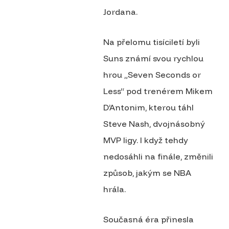
Jordana.
Na přelomu tisíciletí byli
Suns známí svou rychlou
hrou „Seven Seconds or
Less“ pod trenérem Mikem
D’Antonim, kterou táhl
Steve Nash, dvojnásobný
MVP ligy. I když tehdy
nedosáhli na finále, změnili
způsob, jakým se NBA
hrála.
Současná éra přinesla