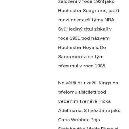
založení v roce 1923 jako
Rochester Seagrams, patří
mezi nejstarší týmy NBA.
Svůj jediný titul získali v
roce 1951 pod názvem
Rochester Royals. Do
Sacramenta se tým
přesunul v roce 1985.
Největší éru zažili Kings na
přelomu tisíciletí pod
vedením trenéra Ricka
Adelmana. S hvězdami jako
Chris Webber, Peja
Stojaković a Vlade Divac si