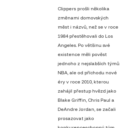
Clippers prošli několika
změnami domovských
měst i názvů, než se v roce
1984 přestěhovali do Los
Angeles. Po většinu své
existence měli pověst
jednoho z nejslabších týmů
NBA, ale od příchodu nové
éry v roce 2010, kterou
zahájil přestup hvězd jako
Blake Griffin, Chris Paul a
DeAndre Jordan, se začali
prosazovat jako
konkurenceschopný tým.