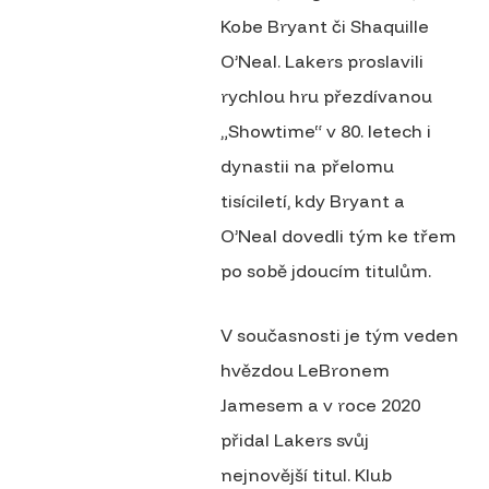
Kobe Bryant či Shaquille
O’Neal. Lakers proslavili
rychlou hru přezdívanou
„Showtime“ v 80. letech i
dynastii na přelomu
tisíciletí, kdy Bryant a
O’Neal dovedli tým ke třem
po sobě jdoucím titulům.
V současnosti je tým veden
hvězdou LeBronem
Jamesem a v roce 2020
přidal Lakers svůj
nejnovější titul. Klub