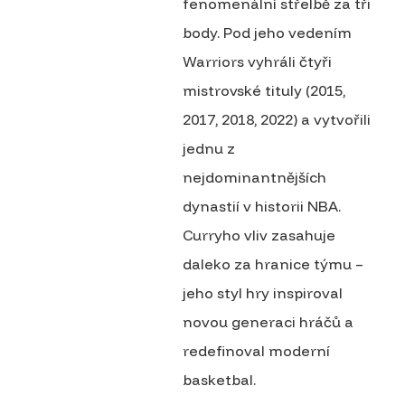
fenomenální střelbě za tři
body. Pod jeho vedením
Warriors vyhráli čtyři
mistrovské tituly (2015,
2017, 2018, 2022) a vytvořili
jednu z
nejdominantnějších
dynastií v historii NBA.
Curryho vliv zasahuje
daleko za hranice týmu –
jeho styl hry inspiroval
novou generaci hráčů a
redefinoval moderní
basketbal.