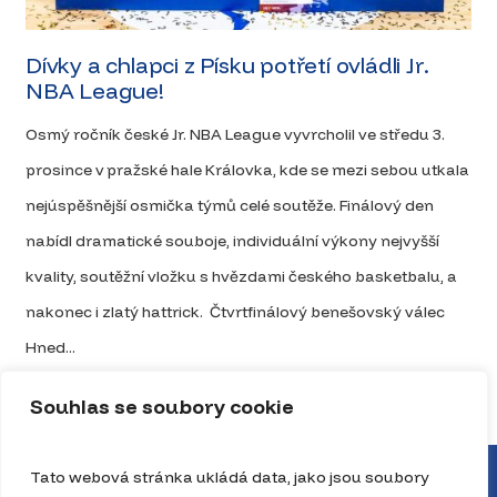
Dívky a chlapci z Písku potřetí ovládli Jr.
NBA League!
Osmý ročník české Jr. NBA League vyvrcholil ve středu 3.
prosince v pražské hale Královka, kde se mezi sebou utkala
nejúspěšnější osmička týmů celé soutěže. Finálový den
nabídl dramatické souboje, individuální výkony nejvyšší
kvality, soutěžní vložku s hvězdami českého basketbalu, a
nakonec i zlatý hattrick. Čtvrtfinálový benešovský válec
Hned...
Celý článek
Souhlas se soubory cookie
Tato webová stránka ukládá data, jako jsou soubory