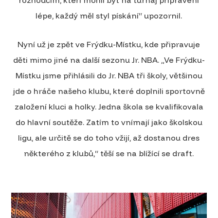
lépe, každý měl styl pískání“ upozornil.
Nyní už je zpět ve Frýdku-Místku, kde připravuje
děti mimo jiné na další sezonu Jr. NBA. „Ve Frýdku-
Místku jsme přihlásili do Jr. NBA tři školy, většinou
jde o hráče našeho klubu, které doplnili sportovně
založení kluci a holky. Jedna škola se kvalifikovala
do hlavní soutěže. Zatím to vnímají jako školskou
ligu, ale určitě se do toho vžijí, až dostanou dres
některého z klubů,“ těší se na blížící se draft.