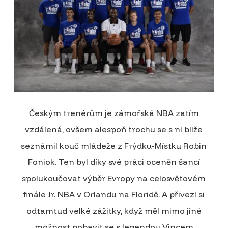
Českým trenérům je zámořská NBA zatím
vzdálená, ovšem alespoň trochu se s ní blíže
seznámil kouč mládeže z Frýdku-Místku Robin
Foniok. Ten byl díky své práci oceněn šancí
spolukoučovat výběr Evropy na celosvětovém
finále Jr. NBA v Orlandu na Floridě. A přivezl si
odtamtud velké zážitky, když měl mimo jiné
možnost pobavit se s legendou Vincem