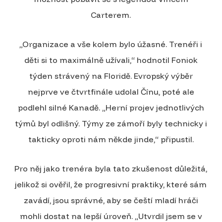
Carterem.
„Organizace a vše kolem bylo úžasné. Trenéři i
děti si to maximálně užívali,“ hodnotil Foniok
týden strávený na Floridě. Evropský výběr
nejprve ve čtvrtfinále udolal Čínu, poté ale
podlehl silné Kanadě. „Herní projev jednotlivých
týmů byl odlišný. Týmy ze zámoří byly technicky i
takticky oproti nám někde jinde,“ připustil.
Pro něj jako trenéra byla tato zkušenost důležitá,
jelikož si ověřil, že progresivní praktiky, které sám
zavádí, jsou správné, aby se čeští mladí hráči
mohli dostat na lepší úroveň. „Utvrdil jsem se v