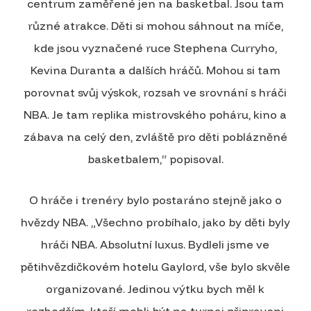
centrum zaměřené jen na basketbal. Jsou tam
různé atrakce. Děti si mohou sáhnout na míče,
kde jsou vyznačené ruce Stephena Curryho,
Kevina Duranta a dalších hráčů. Mohou si tam
porovnat svůj výskok, rozsah ve srovnání s hráči
NBA. Je tam replika mistrovského poháru, kino a
zábava na celý den, zvláště pro děti poblázněné
basketbalem,“ popisoval.
O hráče i trenéry bylo postaráno stejně jako o
hvězdy NBA. „Všechno probíhalo, jako by děti byly
hráči NBA. Absolutní luxus. Bydleli jsme ve
pětihvězdičkovém hotelu Gaylord, vše bylo skvěle
organizované. Jedinou výtku bych měl k
rozhodčím, kteří mohli být na turnaj připraveni