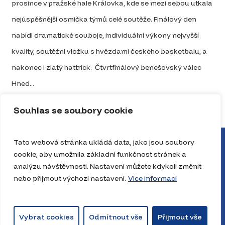
prosince v pražské hale Královka, kde se mezi sebou utkala
nejúspěšnější osmička týmů celé soutěže. Finálový den
nabídl dramatické souboje, individuální výkony nejvyšší
kvality, soutěžní vložku s hvězdami českého basketbalu, a
nakonec i zlatý hattrick. Čtvrtfinálový benešovský válec
Hned...
Celý článek
Souhlas se soubory cookie
Tato webová stránka ukládá data, jako jsou soubory
cookie, aby umožnila základní funkčnost stránek a
analýzu návštěvnosti. Nastavení můžete kdykoli změnit
nebo přijmout výchozí nastavení.
Více informací
Vybrat cookies
Odmítnout vše
Přijmout vše