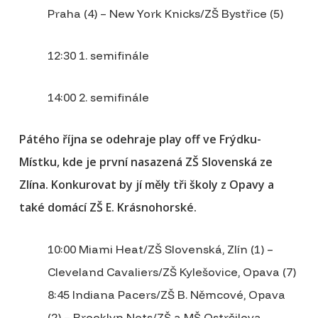
Praha (4) – New York Knicks/ZŠ Bystřice (5)
12:30 1. semifinále
14:00 2. semifinále
Pátého října se odehraje play off ve Frýdku-
Místku, kde je první nasazená ZŠ Slovenská ze
Zlína. Konkurovat by jí měly tři školy z Opavy a
také domácí ZŠ E. Krásnohorské.
10:00 Miami Heat/ZŠ Slovenská, Zlín (1) –
Cleveland Cavaliers/ZŠ Kylešovice, Opava (7)
8:45 Indiana Pacers/ZŠ B. Němcové, Opava
(2) – Brooklyn Nets/ZŠ a MŠ Ostrčilova,