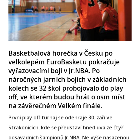
Basketbalová horečka v Česku po
velkolepém EuroBasketu pokračuje
vyřazovacími boji v Jr.NBA. Po
náročných jarních bojích v základních
kolech se 32 škol probojovalo do play
off, ve kterém budou hrát o osm míst
na závěrečném Velkém finále.
První play off turnaj se odehraje 30. září ve
Strakonicích, kde se představí hned dva ze čtyř
dosavadních šampionů Jr.NBA. Nejvýše nasazenou