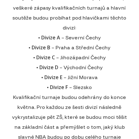
veškeré zápasy kvalifikačních turnajů a hlavní
soutěže budou probíhat pod hlavičkami těchto
divizí:
Divize A
•
– Severní Čechy
Divize B
•
– Praha a Střední Čechy
Divize C
•
– Jihozápadní Čechy
Divize D
•
– Východní Čechy
Divize E
•
– Jižní Morava
Divize F
•
– Slezsko
Kvalifikační turnaje budou odehrány do konce
května. Pro každou ze šesti divizí následně
vykrystalizuje pět ZŠ, které se budou moci těšit
na základní část a přemýšlet o tom, jaký klub
slavné NBA budou po dobu celého turnaje