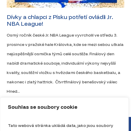
Dívky a chlapci z Písku potřetí ovládli Jr.
NBA League!
Osmý ročník české Jr. NBA League vyvrcholil ve středu 3.
prosince v pražské hale Královka, kde se mezi sebou utkala
nejúspěšnější osmička týmů celé soutěže. Finálový den
nabídl dramatické souboje, individuální výkony nejvyšší
kvality, soutěžní vložku s hvězdami českého basketbalu, a
nakonec i zlatý hattrick. Čtvrtfinálový benešovský válec
Hned...
Celý článek
Souhlas se soubory cookie
Tato webová stránka ukládá data, jako jsou soubory