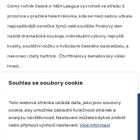
Osmý ročník české Jr. NBA League vyvrcholil ve středu 3.
prosince v pražské hale Královka, kde se mezi sebou utkala
nejúspěšnější osmička týmů celé soutěže. Finálový den
nabídl dramatické souboje, individuální výkony nejvyšší
kvality, soutěžní vložku s hvězdami českého basketbalu, a
nakonec i zlatý hattrick. Čtvrtfinálový benešovský válec
Hned...
Celý článek
Souhlas se soubory cookie
Tato webová stránka ukládá data, jako jsou soubory
cookie, aby umožnila základní funkčnost stránek a
analýzu návštěvnosti. Nastavení můžete kdykoli změnit
nebo přijmout výchozí nastavení.
Více informací