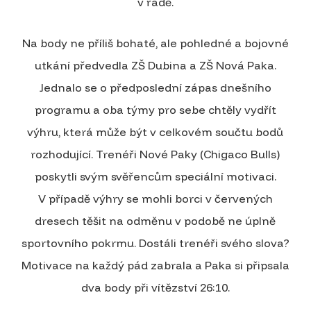
v řadě.
Na body ne příliš bohaté, ale pohledné a bojovné
utkání předvedla ZŠ Dubina a ZŠ Nová Paka.
Jednalo se o předposlední zápas dnešního
programu a oba týmy pro sebe chtěly vydřít
výhru, která může být v celkovém součtu bodů
rozhodující. Trenéři Nové Paky (Chigaco Bulls)
poskytli svým svěřencům speciální motivaci.
V případě výhry se mohli borci v červených
dresech těšit na odměnu v podobě ne úplně
sportovního pokrmu. Dostáli trenéři svého slova?
Motivace na každý pád zabrala a Paka si připsala
dva body při vítězství 26:10.