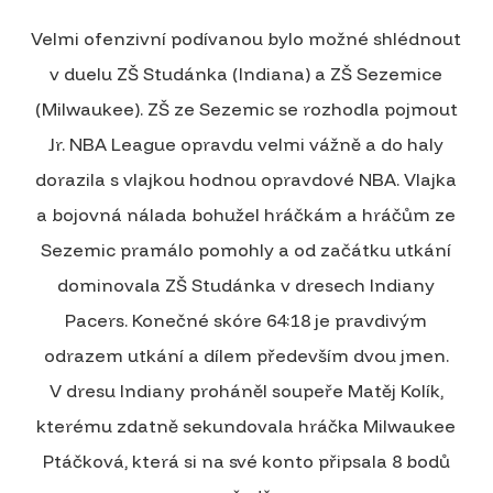
Velmi ofenzivní podívanou bylo možné shlédnout
v duelu ZŠ Studánka (Indiana) a ZŠ Sezemice
(Milwaukee). ZŠ ze Sezemic se rozhodla pojmout
Jr. NBA League opravdu velmi vážně a do haly
dorazila s vlajkou hodnou opravdové NBA. Vlajka
a bojovná nálada bohužel hráčkám a hráčům ze
Sezemic pramálo pomohly a od začátku utkání
dominovala ZŠ Studánka v dresech Indiany
Pacers. Konečné skóre 64:18 je pravdivým
odrazem utkání a dílem především dvou jmen.
V dresu Indiany proháněl soupeře Matěj Kolík,
kterému zdatně sekundovala hráčka Milwaukee
Ptáčková, která si na své konto připsala 8 bodů