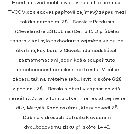
Hned na úvod mohli diváci v hale i ti u přenosu
TVCOM.cz sledovat papírově zajímavý zápas mezi
takřka domácími ZŠ J. Ressla z Pardubic
(Cleveland) a ZŠ Dubina (Detroit). O průběhu
tohoto klání bylo rozhodnuto zejména ve druhé
čtvrtině, kdy borci z Clevelandu nedokázali
zaznamenat ani jeden koš a soupeř tuto
nemohoucnost nemilosrdně trestal. V půlce
zápasu tak na světelné tabuli svítilo skóre 6:28
z pohledu ZŠ J. Ressla a obrat v zápase se zdál
nereálný. Zvrat v tomto utkání nenastal zejména
díky Matyáši Končinskému, který dovedl ZŠ
Dubina v dresech Detroitu k úvodním
dvoubodovému zisku při skóre 14:40.