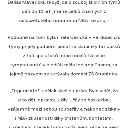
Dallas Mavericks. I když jde o souboj školních týmů
dětí do 11 let, jména celků známých z
celosvětového fenoménu NBA rezonují.
Podobně na tom byla i hala Dašická v Pardubicích.
Týmy přijely podpořit početné skupinky fanoušků
z řad spolužáků nebo rodičů. Nejvíce
sympatizantů v hledišti měla Indiana Pacers, za
jejímž názvem se skrývala domácí ZŠ Studánka.
„Organizátoři udělali skvělou práci. Bylo vidět, že
si to děti opravdu užily. Učily se basketbal,
vzájemně mezi sebou soupeřily a nakonec získaly
i NBA zkušenosti díky prstenům, konfetám,
písničkám, které k tomu patří. Jsem ráda, že jsem