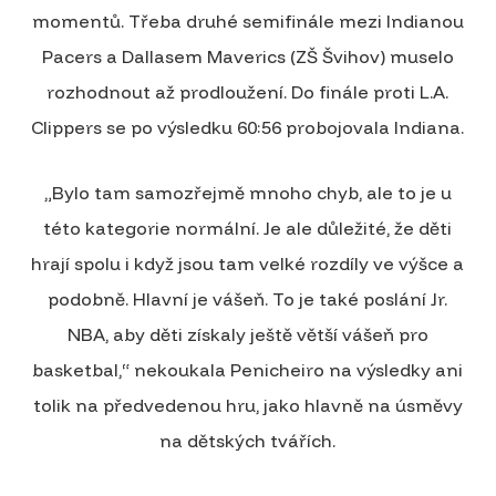
momentů. Třeba druhé semifinále mezi Indianou
Pacers a Dallasem Maverics (ZŠ Švihov) muselo
rozhodnout až prodloužení. Do finále proti L.A.
Clippers se po výsledku 60:56 probojovala Indiana.
„Bylo tam samozřejmě mnoho chyb, ale to je u
této kategorie normální. Je ale důležité, že děti
hrají spolu i když jsou tam velké rozdíly ve výšce a
podobně. Hlavní je vášeň. To je také poslání Jr.
NBA, aby děti získaly ještě větší vášeň pro
basketbal,“ nekoukala Penicheiro na výsledky ani
tolik na předvedenou hru, jako hlavně na úsměvy
na dětských tvářích.