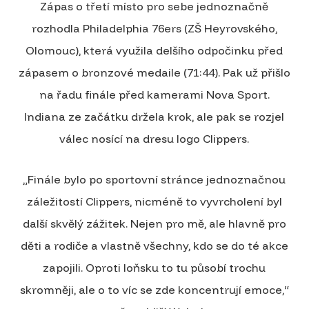
Zápas o třetí místo pro sebe jednoznačně
rozhodla Philadelphia 76ers (ZŠ Heyrovského,
Olomouc), která využila delšího odpočinku před
zápasem o bronzové medaile (71:44). Pak už přišlo
na řadu finále před kamerami Nova Sport.
Indiana ze začátku držela krok, ale pak se rozjel
válec nosící na dresu logo Clippers.
„Finále bylo po sportovní stránce jednoznačnou
záležitostí Clippers, nicméně to vyvrcholení byl
další skvělý zážitek. Nejen pro mě, ale hlavně pro
děti a rodiče a vlastně všechny, kdo se do té akce
zapojili. Oproti loňsku to tu působí trochu
skromněji, ale o to víc se zde koncentrují emoce,“