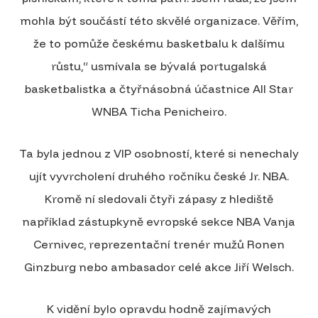
mohla být součástí této skvělé organizace. Věřím,
že to pomůže českému basketbalu k dalšímu
růstu,“ usmívala se bývalá portugalská
basketbalistka a čtyřnásobná účastnice All Star
WNBA Ticha Penicheiro.
Ta byla jednou z VIP osobností, které si nenechaly
ujít vyvrcholení druhého ročníku české Jr. NBA.
Kromě ní sledovali čtyři zápasy z hlediště
například zástupkyně evropské sekce NBA Vanja
Cernivec, reprezentační trenér mužů Ronen
Ginzburg nebo ambasador celé akce Jiří Welsch.
K vidění bylo opravdu hodně zajímavých