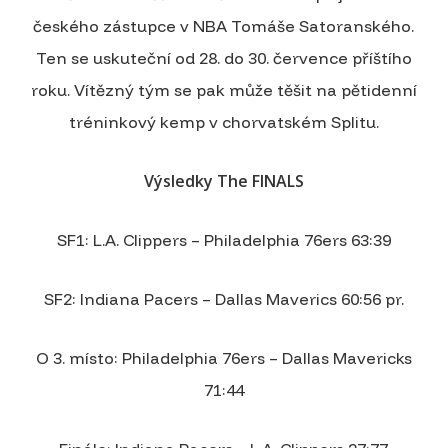
českého zástupce v NBA Tomáše Satoranského.
Ten se uskuteční od 28. do 30. července příštího
roku. Vítězný tým se pak může těšit na pětidenní
tréninkový kemp v chorvatském Splitu.
Výsledky The FINALS
SF1: L.A. Clippers – Philadelphia 76ers 63:39
SF2: Indiana Pacers – Dallas Maverics 60:56 pr.
O 3. místo: Philadelphia 76ers – Dallas Mavericks
71:44