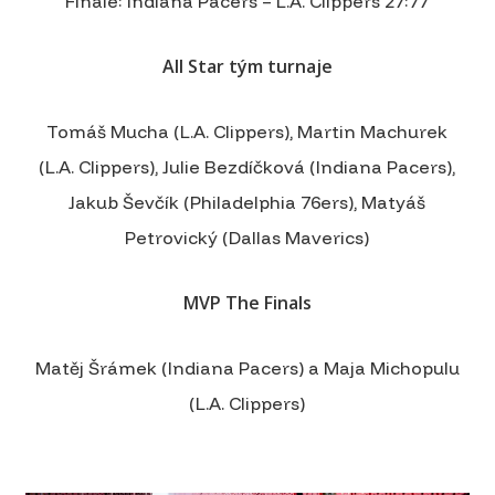
Finále: Indiana Pacers – L.A. Clippers 27:77
All Star tým turnaje
Tomáš Mucha (L.A. Clippers), Martin Machurek
(L.A. Clippers), Julie Bezdíčková (Indiana Pacers),
Jakub Ševčík (Philadelphia 76ers), Matyáš
Petrovický (Dallas Maverics)
MVP The Finals
Matěj Šrámek (Indiana Pacers) a Maja Michopulu
(L.A. Clippers)