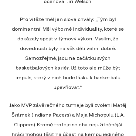
oceňoval Jiří Welsch.
Pro vítěze měl jen slova chvály: „Tým byl
dominantní. Měl výborné individuality, které se
dokázaly spojit v týmový výkon. Myslím, že
dovednosti byly na věk dětí velmi dobré.
Samozřejmě, jsou na začátku svých
basketbalových kariér. Už toto ale může být
impuls, který v nich bude lásku k basketbalu
upevňovat.“
Jako MVP závěrečného turnaje byli zvoleni Matěj
Šrámek (Indiana Pacers) a Maja Michopulu (L.A.
Clippers). Kromě trofeje se oba nejužitečnější
hráči mohou těšit na účast na kempu jediného