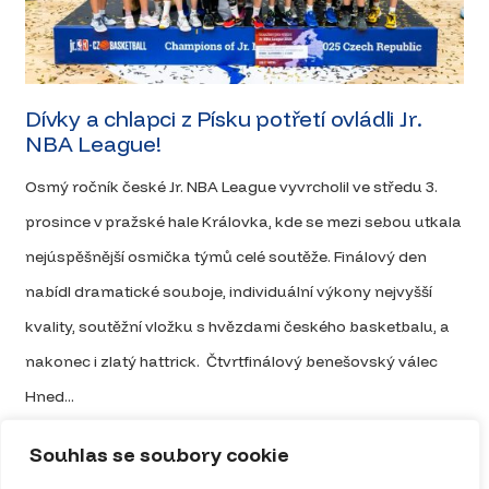
Dívky a chlapci z Písku potřetí ovládli Jr.
NBA League!
Osmý ročník české Jr. NBA League vyvrcholil ve středu 3.
prosince v pražské hale Královka, kde se mezi sebou utkala
nejúspěšnější osmička týmů celé soutěže. Finálový den
nabídl dramatické souboje, individuální výkony nejvyšší
kvality, soutěžní vložku s hvězdami českého basketbalu, a
nakonec i zlatý hattrick. Čtvrtfinálový benešovský válec
Hned...
Celý článek
Souhlas se soubory cookie