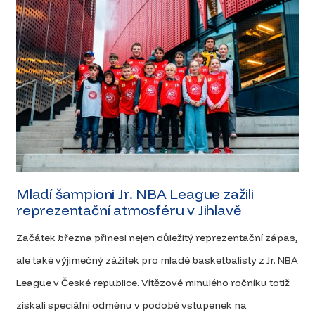
2. pol. listopadu
Konferenční Finále
Prosinec
Velké Finále
Mladí šampioni Jr. NBA League zažili
reprezentační atmosféru v Jihlavě
Začátek března přinesl nejen důležitý reprezentační zápas,
ale také výjimečný zážitek pro mladé basketbalisty z Jr. NBA
League v České republice. Vítězové minulého ročníku totiž
získali speciální odměnu v podobě vstupenek na