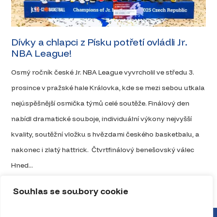
Dívky a chlapci z Písku potřetí ovládli Jr.
NBA League!
Osmý ročník české Jr. NBA League vyvrcholil ve středu 3.
prosince v pražské hale Královka, kde se mezi sebou utkala
nejúspěšnější osmička týmů celé soutěže. Finálový den
nabídl dramatické souboje, individuální výkony nejvyšší
kvality, soutěžní vložku s hvězdami českého basketbalu, a
nakonec i zlatý hattrick. Čtvrtfinálový benešovský válec
Hned...
Celý článek
Souhlas se soubory cookie