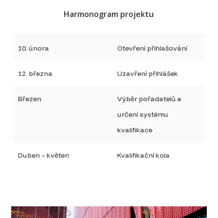
Harmonogram projektu
10. února
Otevření přihlašování
12. března
Uzavření přihlášek
Březen
Výběr pořadatelů a
určení systému
kvalifikace
Duben – květen
Kvalifikační kola
2. pol. září
Draft základní části
Říjen – listopad
Základní část