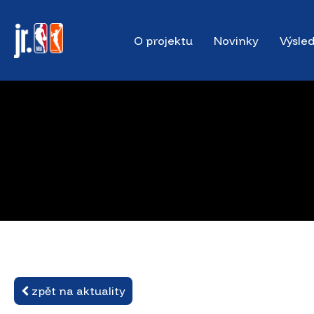
Skip
to
O projektu
Novinky
Výsle
main
content
zpět na aktuality