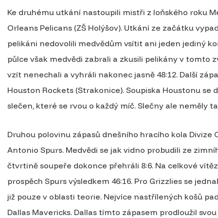
Ke druhému utkání nastoupili mistři z loňského roku Mem
Orleans Pelicans (ZŠ Holýšov). Utkání ze začátku vypa
pelikáni nedovolili medvědům vsítit ani jeden jediný koš
půlce však medvědi zabrali a zkusili pelikány v tomto z
vzít nenechali a vyhráli nakonec jasně 48:12. Další zápa
Houston Rockets (Strakonice). Soupiska Houstonu se d
slečen, které se rvou o každý míč. Slečny ale neměly ta
Druhou polovinu zápasů dnešního hracího kola Divize C 
Antonio Spurs. Medvědi se jak vidno probudili ze zimní
čtvrtině soupeře dokonce přehráli 8:6. Na celkové vítěz
prospěch Spurs výsledkem 46:16. Pro Grizzlies se jednal
již pouze v oblasti teorie. Nejvíce nastřílených košů 
Dallas Mavericks. Dallas tímto zápasem prodloužil svou