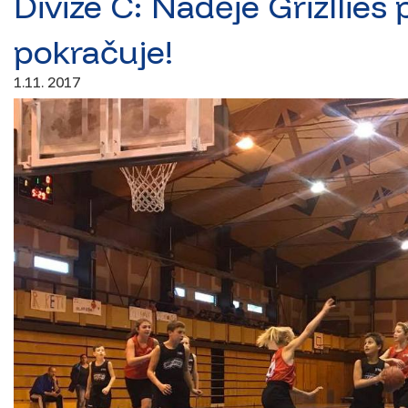
Divize C: Naděje Grizllies 
pokračuje!
1.11. 2017