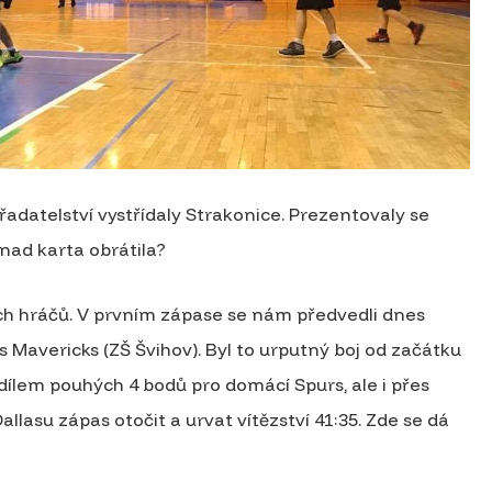
řadatelství vystřídaly Strakonice. Prezentovaly se
nad karta obrátila?
ch hráčů. V prvním zápase se nám předvedli dnes
 Mavericks (ZŠ Švihov). Byl to urputný boj od začátku
dílem pouhých 4 bodů pro domácí Spurs, ale i přes
lasu zápas otočit a urvat vítězství 41:35. Zde se dá