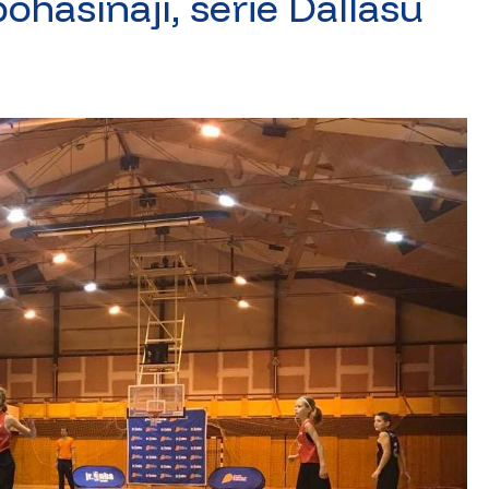
pohasínají, série Dallasu