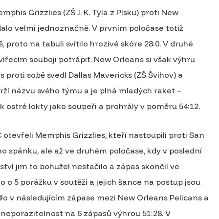
phis Grizzlies (ZŠ J. K. Tyla z Písku) proti New
dalo velmi jednoznačně. V prvním poločase totiž
, proto na tabuli svítilo hrozivé skóre 28:0. V druhé
vířecím souboji potrápit. New Orleans si však výhru
s proti sobě svedl Dallas Mavericks (ZŠ Švihov) a
rží názvu svého týmu a je plná mladých raket –
k ostré lokty jako soupeři a prohrály v poměru 54:12.
otevřeli Memphis Grizzlies, kteří nastoupili proti San
ho spánku, ale až ve druhém poločase, kdy v poslední
ství jim to bohužel nestačilo a zápas skončil ve
o o 5 porážku v soutěži a jejich šance na postup jsou
padlo v následujícím zápase mezi New Orleans Pelicans a
 neporazitelnost na 6 zápasů výhrou 51:28. V