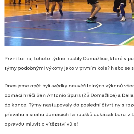
První turnaj tohoto týdne hostily Domažlice, které v po
týmy podobnými výkony jako v prvním kole? Nebo se s
Dnes jsme opět byli svědky neuvěřitelných výkonů vše
domácí hráči San Antonio Spurs (ZŠ Domažlice) a Dallas
do konce. Týmy nastupovaly do poslední čtvrtiny s roz
převahu a snahu domácích fanoušků dokázali borci z Dal
opravdu mluvit o vítězství vůle!