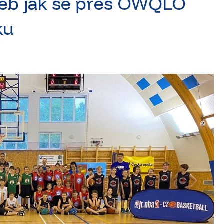
eb jak se přes OWQLO
ku