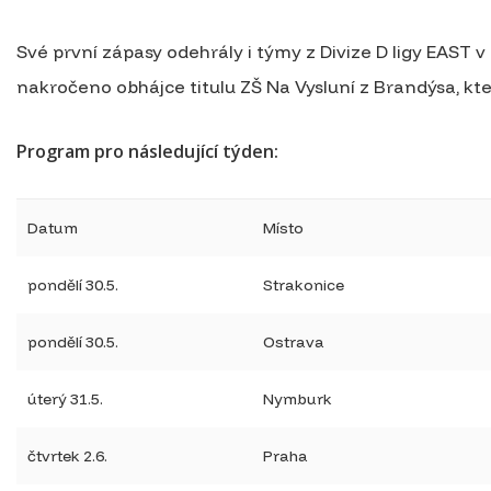
Své první zápasy odehrály i týmy z Divize D ligy EAST
nakročeno obhájce titulu ZŠ Na Vysluní z Brandýsa, k
Program pro následující týden:
Datum
Místo
pondělí 30.5.
Strakonice
pondělí 30.5.
Ostrava
úterý 31.5.
Nymburk
čtvrtek 2.6.
Praha