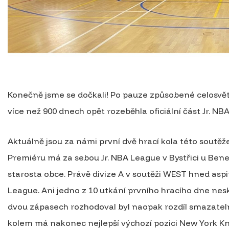
Konečně jsme se dočkali! Po pauze způsobené celosvě
více než 900 dnech opět rozeběhla oficiální část Jr. NB
Aktuálně jsou za námi první dvě hrací kola této soutěž
Premiéru má za sebou Jr. NBA League v Bystřici u Bene
starosta obce. Právě divize A v soutěži WEST hned aspir
League. Ani jedno z 10 utkání prvního hracího dne ne
dvou zápasech rozhodoval byl naopak rozdíl smazatel
kolem má nakonec nejlepší výchozí pozici New York Kni