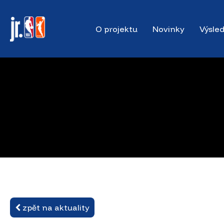
Skip
to
O projektu
Novinky
Výsle
main
content
zpět na aktuality