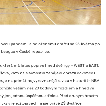
tovou pandemií a odloženému draftu se 25. května po
A League v České republice.
e, která má letos poprvé hned dvě ligy – WEST a EAST.
šova, kam na slavnostní zahájení dorazil dokonce i
uje na primát nejvyrovnanější divize v historii Jr. NBA
skončilo větším než 20 bodovým rozdílem a hned ve
ný jen jednou úspěšnou střelou. Před druhým hracím
cks v jehož barvách hraje právě ZŠ Bystřice.