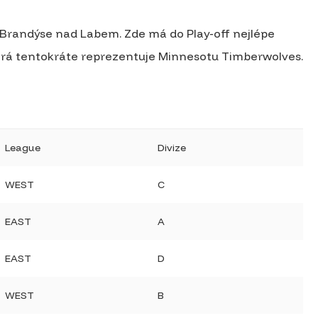
 v Brandýse nad Labem. Zde má do Play-off nejlépe
terá tentokráte reprezentuje Minnesotu Timberwolves.
League
Divize
WEST
C
EAST
A
EAST
D
WEST
B