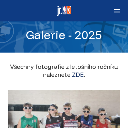
Skip
Men
to
main
Galerie - 2025
content
Všechny fotografie z letošního ročníku
naleznete
ZDE
.