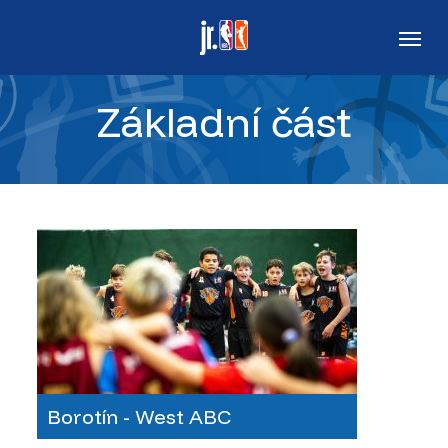
Skip
Men
to
main
Základní část
content
Borotín - West ABC