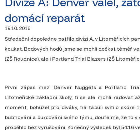
Divize A: Denver válel, za
domácí reparát
19.10. 2016
Středeční dopoledne patřilo divizi A, v Litoměřicích 
koukat. Bodových hodů jsme se mohli dočkat téměř ve
(ZŠ Roudnice), ale i Portland Trial Blazers (ZŠ Litoměřic
První zápas mezi Denver Nuggets a Portland Trial
Litoměřické základní školy, ti se ale mohli radovat a
moment, bohužel pro diváky, na tabuli svítilo skóre 
bubnování a burcování svého týmu, doufejme, že to v 
proběhlo bez vyrušování. Konečný výsledek byl 54:16 