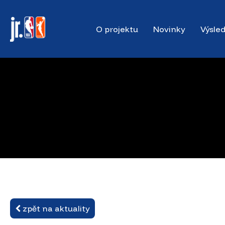
Skip
to
O projektu
Novinky
Výsle
main
content
zpět na aktuality