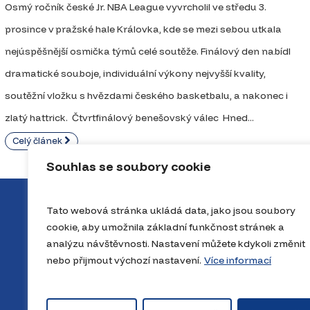
Osmý ročník české Jr. NBA League vyvrcholil ve středu 3.
prosince v pražské hale Královka, kde se mezi sebou utkala
nejúspěšnější osmička týmů celé soutěže. Finálový den nabídl
dramatické souboje, individuální výkony nejvyšší kvality,
soutěžní vložku s hvězdami českého basketbalu, a nakonec i
zlatý hattrick. Čtvrtfinálový benešovský válec Hned...
Celý článek
Souhlas se soubory cookie
Tato webová stránka ukládá data, jako jsou soubory
cookie, aby umožnila základní funkčnost stránek a
analýzu návštěvnosti. Nastavení můžete kdykoli změnit
nebo přijmout výchozí nastavení.
Více informací
O projektu
Novinky
Výsle