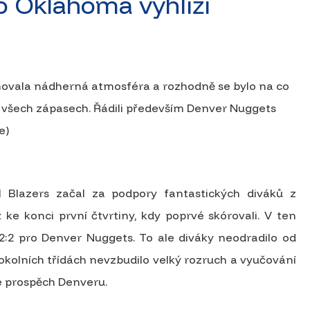
to Oklahoma vyhlíží
panovala nádherná atmosféra a rozhodně se bylo na co
 všech zápasech. Řádili především Denver Nuggets
e)
 Blazers začal za podpory fantastických diváků z
ž ke konci první čtvrtiny, kdy poprvé skórovali. V ten
12:2 pro Denver Nuggets. To ale diváky neodradilo od
okolních třídách nevzbudilo velký rozruch a vyučování
ve prospěch Denveru.