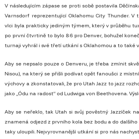
V následujícím zápase se proti sobě postavila Děčín
Varnsdorf reprezentující Oklahomu City Thunder. V t
vlci byla prakticky jediným týmem, který v průběhu turn
po první čtvrtině to bylo 8:6 pro Denver, bohužel kone
turnaji vyhrál i své třetí utkání s Oklahomou a to také
Aby se nepsalo pouze o Denveru, je třeba zmínit skvě
Nisou), na který se přišli podívat opět fanoušci z místn
výchovy a zkonstatovali, že pro Utah Jazz to jazz roz
jako „Ódu na radost“ od Ludwiga von Beethovena. Výsl
Aby se neřeklo, tak Utah si svůj pověstný Jazzíček 
znamená odjezd z prvního kola bez bodu a do dalšího 
taky uloupili. Nejvyrovnanější utkání si pro nás nachy