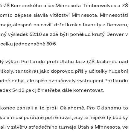
ská ZŠ Komenského alias Minnesota Timberwolves a ZŠ
omto zápase slavila vítězství Minnesota. Minnesotští
aje, alespoň na chvíli držel krok s favority z Denveru,
čný výsledek 52:10 se zdá býti poněkud krutý. Denver v
 vcelku jednoznačně 60:6.
lý výkon Portlandu proti Utahu Jazz (ZŠ Jablonec nad
í školy, tentokrát jako doprovod přišly učitelky hudební
hodně nebyl, ale spíše označovaly vystoupení Portlandu
edek 54:12 pak již netřeba dále komentovat.
nakonec zahráli a to proti Oklahomě. Pro Oklahomu to
kola musí pořádně potrénovat, aby si nějaké ty bodíky
stali v závěru středečního turnaje Utah a Minnesota, ve