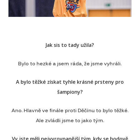
Jak sis to tady užila?
Bylo to hezké a jsem ráda, že jsme vyhráli.
A bylo těžké získat tyhle krásné prsteny pro
šampiony?
Ano. Hlavně ve finále proti Děčínu to bylo těžké.
Ale zvládli jsme to jako tým.
Vy jste měli nejvyrovnanější tým, kdy se bodově