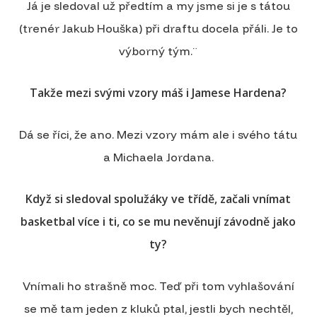
Já je sledoval už předtím a my jsme si je s tátou
(trenér Jakub Houška) při draftu docela přáli. Je to
výborný tým.¨
Takže mezi svými vzory máš i Jamese Hardena?
Dá se říci, že ano. Mezi vzory mám ale i svého tátu
a Michaela Jordana.
Když si sledoval spolužáky ve třídě, začali vnímat
basketbal více i ti, co se mu nevěnují závodně jako
ty?
Vnímali ho strašně moc. Teď při tom vyhlašování
se mě tam jeden z kluků ptal, jestli bych nechtěl,