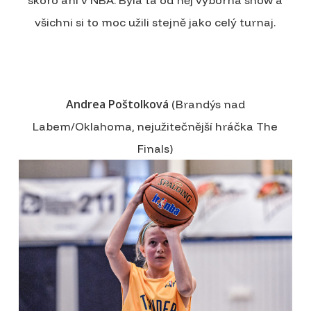
skoro ani v NBA. Byla ta od něj výborná show a
všichni si to moc užili stejně jako celý turnaj.
Andrea Poštolková
(Brandýs nad
Labem/Oklahoma, nejužitečnější hráčka The
Finals)