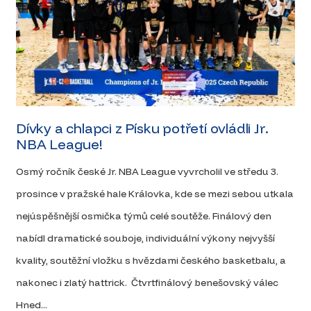
Dívky a chlapci z Písku potřetí ovládli Jr.
NBA League!
Osmý ročník české Jr. NBA League vyvrcholil ve středu 3.
prosince v pražské hale Královka, kde se mezi sebou utkala
nejúspěšnější osmička týmů celé soutěže. Finálový den
nabídl dramatické souboje, individuální výkony nejvyšší
kvality, soutěžní vložku s hvězdami českého basketbalu, a
nakonec i zlatý hattrick. Čtvrtfinálový benešovský válec
Hned...