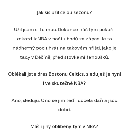
Jak sis užil celou sezonu?
Užil jsem si to moc. Dokonce náš tým pokořil
rekord Jr.NBA v počtu bodů za zápas. Je to
nádherný pocit hrát na takovém hřišti, jako je
tady v Děčíně, před stovkami fanoušků.
Oblékali jste dres Bostonu Celtics, sleduješ je nyní
i ve skutečné NBA?
Ano, sleduju. Ono se jim teď i docela daří a jsou
dobří.
Máš i jiný oblíbený tým v NBA?