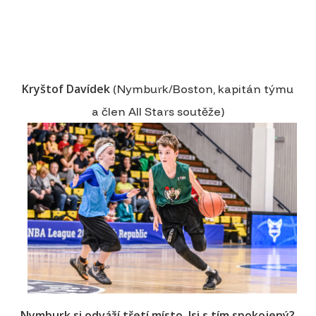
Kryštof Davídek
(Nymburk/Boston, kapitán týmu
a člen All Stars soutěže)
Nymburk si odváží třetí místo. Jsi s tím spokojený?