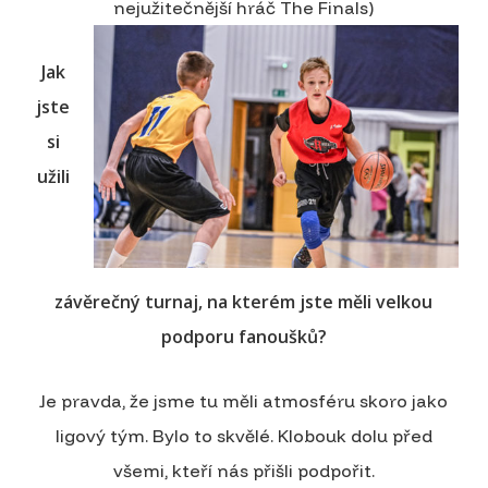
nejužitečnější hráč The Finals)
Jak
jste
si
užili
závěrečný turnaj, na kterém jste měli velkou
podporu fanoušků?
Je pravda, že jsme tu měli atmosféru skoro jako
ligový tým. Bylo to skvělé. Klobouk dolu před
všemi, kteří nás přišli podpořit.