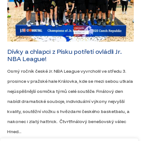
Dívky a chlapci z Písku potřetí ovládli Jr.
NBA League!
Osmý ročník české Jr. NBA League vyvrcholil ve středu 3.
prosince v pražské hale Královka, kde se mezi sebou utkala
nejúspěšnější osmička týmů celé soutěže. Finálový den
nabídl dramatické souboje, individuální výkony nejvyšší
kvality, soutěžní vložku s hvězdami českého basketbalu, a
nakonec i zlatý hattrick. Čtvrtfinálový benešovský válec
Hned...