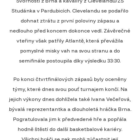
Svornosti z Brna a kavalíry z Clevelandu/ZŠ
Studánka v Pardubicích. Clevelandu se podařilo
dohnat ztrátu z první poloviny zápasu a
nedlouho před koncem dokonce vedl. Závěrečné
vteřiny však patřily Atlantě, která převážila
pomyslné misky vah na svou stranu a do
semifinále postoupila díky výsledku 33:30.
Po konci čtvrtfinálových zápasů byly oceněny
týmy, které dnes svou pouť turnajem končí. Na
jejich výkony dnes dohlížela také Ivana Večeřová,
bývalá reprezentantka a dlouholetá hráčka Brna.
Pogratulovala jim k předvedené hře a popřála
hodně štěstí do další basketbalové kariéry.
Všichni hráči se pak mohli zúčastnit její