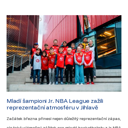
Mladí šampioni Jr. NBA League zažili
reprezentační atmosféru v Jihlavě
Začátek března přinesl nejen důležitý reprezentační zápas,
ale také výjimečný zážitek pro mladé basketbalisty z Jr. NBA