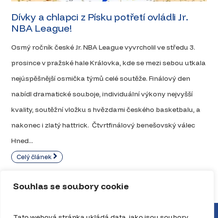
Dívky a chlapci z Písku potřetí ovládli Jr.
NBA League!
Osmý ročník české Jr. NBA League vyvrcholil ve středu 3.
prosince v pražské hale Královka, kde se mezi sebou utkala
nejúspěšnější osmička týmů celé soutěže. Finálový den
nabídl dramatické souboje, individuální výkony nejvyšší
kvality, soutěžní vložku s hvězdami českého basketbalu, a
nakonec i zlatý hattrick. Čtvrtfinálový benešovský válec
Hned...
Celý článek
Souhlas se soubory cookie
Tato webová stránka ukládá data, jako jsou soubory