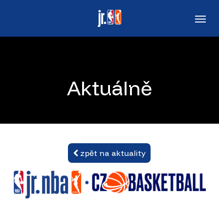
Skip
Men
to
main
content
Aktuálně
zpět na aktuality