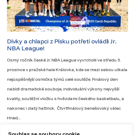
Dívky a chlapci z Písku potřetí ovládli Jr.
NBA League!
Osmý ročník české Jr. NBA League vyvrcholil ve středu 3.
prosince v pražské hale Královka, kde se mezi sebou utkala
nejúspěšnější osmička týmů celé soutěže. Finálový den
nabídl dramatické souboje, individuální výkony nejvyšší
kvality, soutěžní vložku s hvězdami českého basketbalu, a
nakonec i zlatý hattrick. Čtvrtfinálový benešovský válec
Hned...
Celý článek
Souhlas se soubory cookie