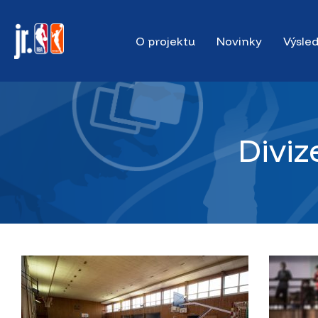
Skip
to
O projektu
Novinky
Výsle
main
content
Diviz