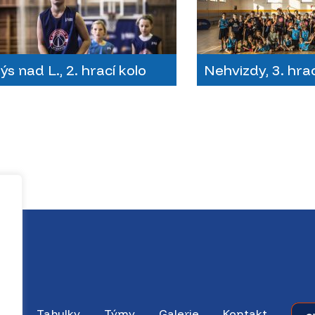
s nad L., 2. hrací kolo
Nehvizdy, 3. hrac
dky
Tabulky
Týmy
Galerie
Kontakt