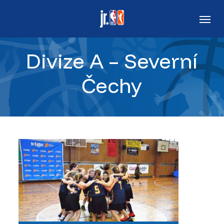
Skip
Men
to
main
Divize A – Severní
content
Čechy