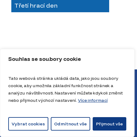
Třetí hrací den
Souhlas se soubory cookie
Tato webová stránka ukládá data, jako jsou soubory
cookie, aby umožnila základní funkčnost stránek a
analýzu návštěvnosti. Nastavení můžete kdykoli změnit
nebo přijmout výchozí nastavení.
Více informací
Vybrat cookies
Odmítnout vše
Přijmout vše
© 2026 JrNBAcz. The Playbook House, JrNBA. Všechna práva vyhrazena.