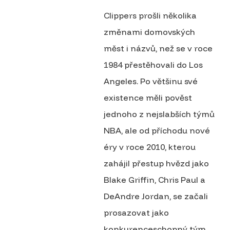
Clippers prošli několika
změnami domovských
měst i názvů, než se v roce
1984 přestěhovali do Los
Angeles. Po většinu své
existence měli pověst
jednoho z nejslabších týmů
NBA, ale od příchodu nové
éry v roce 2010, kterou
zahájil přestup hvězd jako
Blake Griffin, Chris Paul a
DeAndre Jordan, se začali
prosazovat jako
konkurenceschopný tým.