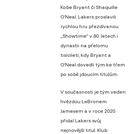
Kobe Bryant či Shaquille
O’Neal. Lakers proslavili
rychlou hru přezdívanou
„Showtime“ v 80. letech i
dynastii na přelomu
tisíciletí, kdy Bryant a
O’Neal dovedli tým ke třem
po sobě jdoucím titulům.
V současnosti je tým veden
hvězdou LeBronem
Jamesem a v roce 2020
přidal Lakers svůj
nejnovější titul. Klub