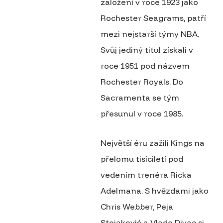
založení v roce 1923 jako
Rochester Seagrams, patří
mezi nejstarší týmy NBA.
Svůj jediný titul získali v
roce 1951 pod názvem
Rochester Royals. Do
Sacramenta se tým
přesunul v roce 1985.
Největší éru zažili Kings na
přelomu tisíciletí pod
vedením trenéra Ricka
Adelmana. S hvězdami jako
Chris Webber, Peja
Stojaković a Vlade Divac si