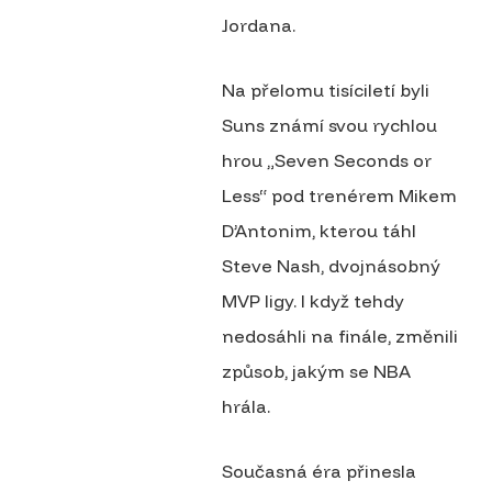
Jordana.
Na přelomu tisíciletí byli
Suns známí svou rychlou
hrou „Seven Seconds or
Less“ pod trenérem Mikem
D’Antonim, kterou táhl
Steve Nash, dvojnásobný
MVP ligy. I když tehdy
nedosáhli na finále, změnili
způsob, jakým se NBA
hrála.
Současná éra přinesla