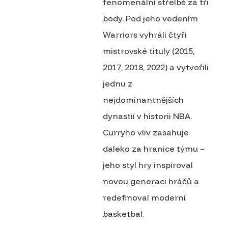
fenomenální střelbě za tři
body. Pod jeho vedením
Warriors vyhráli čtyři
mistrovské tituly (2015,
2017, 2018, 2022) a vytvořili
jednu z
nejdominantnějších
dynastií v historii NBA.
Curryho vliv zasahuje
daleko za hranice týmu –
jeho styl hry inspiroval
novou generaci hráčů a
redefinoval moderní
basketbal.