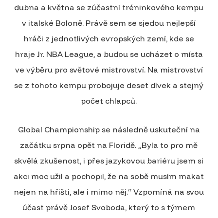
dubna a května se zúčastní tréninkového kempu
v italské Boloně. Právě sem se sjedou nejlepší
hráči z jednotlivých evropských zemí, kde se
hraje Jr. NBA League, a budou se ucházet o místa
ve výběru pro světové mistrovství. Na mistrovství
se z tohoto kempu probojuje deset dívek a stejný
počet chlapců.
Global Championship se následně uskuteční na
začátku srpna opět na Floridě. „Byla to pro mě
skvělá zkušenost, i přes jazykovou bariéru jsem si
akci moc užil a pochopil, že na sobě musím makat
nejen na hřišti, ale i mimo něj.“ Vzpomíná na svou
účast právě Josef Svoboda, který to s týmem