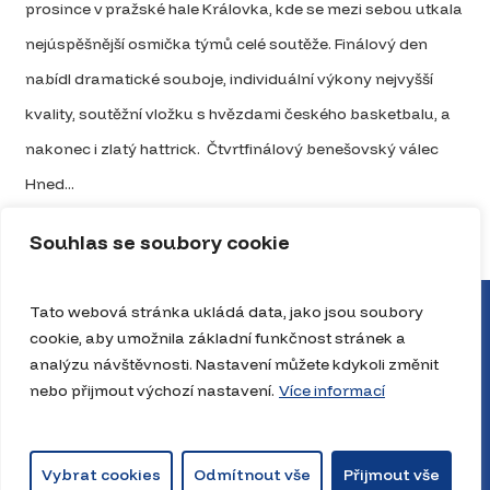
prosince v pražské hale Královka, kde se mezi sebou utkala
nejúspěšnější osmička týmů celé soutěže. Finálový den
nabídl dramatické souboje, individuální výkony nejvyšší
kvality, soutěžní vložku s hvězdami českého basketbalu, a
nakonec i zlatý hattrick. Čtvrtfinálový benešovský válec
Hned...
Celý článek
Souhlas se soubory cookie
Tato webová stránka ukládá data, jako jsou soubory
cookie, aby umožnila základní funkčnost stránek a
analýzu návštěvnosti. Nastavení můžete kdykoli změnit
nebo přijmout výchozí nastavení.
Více informací
Vybrat cookies
Odmítnout vše
Přijmout vše