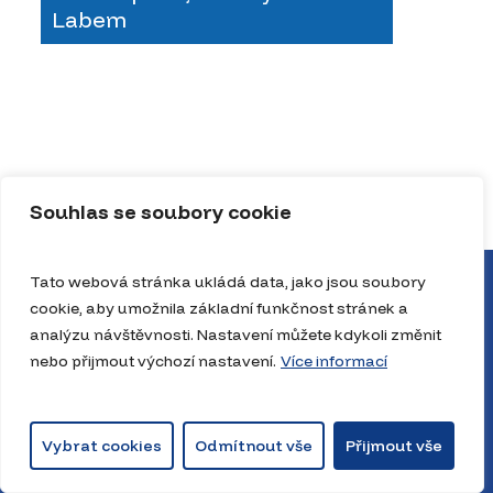
Labem
Souhlas se soubory cookie
Tato webová stránka ukládá data, jako jsou soubory
cookie, aby umožnila základní funkčnost stránek a
analýzu návštěvnosti. Nastavení můžete kdykoli změnit
nebo přijmout výchozí nastavení.
Více informací
Vybrat cookies
Odmítnout vše
Přijmout vše
© 2026 JrNBAcz. The Playbook House, JrNBA. Všechna práva vyhrazena.