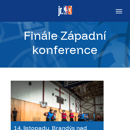
Skip
Men
to
main
Finále Západní
content
konference
14. listopadu, Brandýs nad