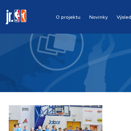
Skip
to
O projektu
Novinky
Výsle
main
content