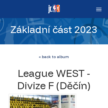
Skip
Men
to
main
Základní část 2023
content
« back to album
League WEST -
Divize F (Děčín)