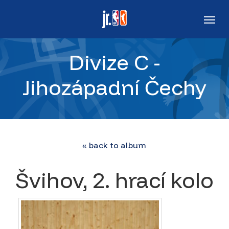
Skip
Men
to
main
Divize C -
content
Jihozápadní Čechy
« back to album
Švihov, 2. hrací kolo